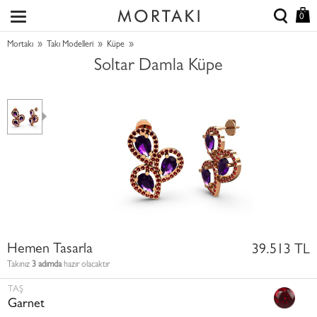
0
»
»
»
Mortakı
Takı Modelleri
Küpe
Soltar Damla Küpe
Hemen Tasarla
39.513 TL
Takınız
3 adımda
hazır olacaktır
TAŞ
Garnet