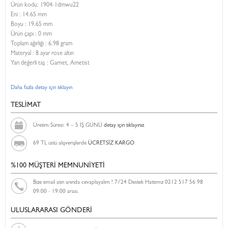
Ürün kodu:
1904-1dmwu22
Eni :
14.65 mm
Boyu :
19.65 mm
Ürün çapı : 0 mm
Toplam ağırlığı : 6.98 gram
Materyal : 8 ayar rose altın
Yarı değerli taş : Garnet, Ametist
Daha fazla detay için tıklayın
TESLİMAT
Üretim Süresi: 4 – 5 İŞ GÜNÜ
detay için tıklayınız
69 TL üstü alışverişlerde
ÜCRETSİZ KARGO
%100 MÜŞTERİ MEMNUNİYETİ
Bize email atın anında cevaplayalım ! 7/24 Destek Hattımız 0212 517 56 98
09:00 - 19:00 arası.
ULUSLARARASI GÖNDERİ