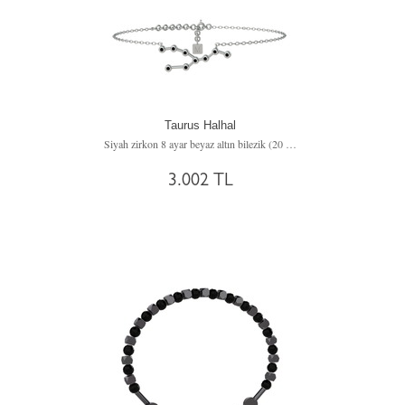
Taurus Halhal
Siyah zirkon 8 ayar beyaz altın bilezik (20 cm beyaz altın rolo zincir)
3.002 TL