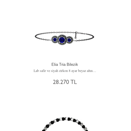
Elia Tria Bilezik
Lab safir ve siyah zirkon 8 ayar beyaz altın bilezik (17 cm gümüş rolo zincir)
28.270 TL