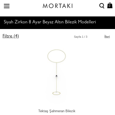
0
Siyah Zirkon 8 Ayar Beyaz Altın Bilezik Modelleri
Filtre (4)
Sayfa
1
/ 3
İleri
Tektaş Şahmeran Bilezik