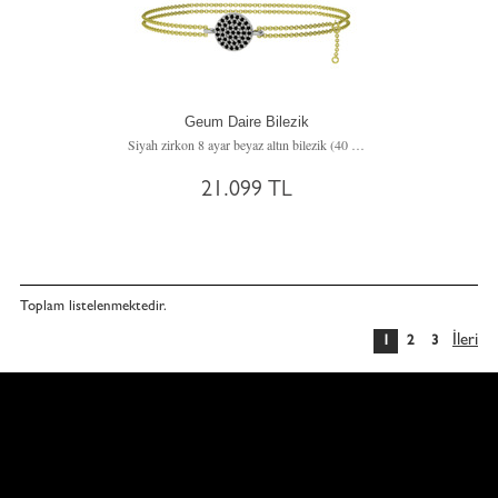
Geum Daire Bilezik
Siyah zirkon 8 ayar beyaz altın bilezik (40 cm altın rolo zincir)
21.099 TL
Toplam
listelenmektedir.
İleri
1
2
3