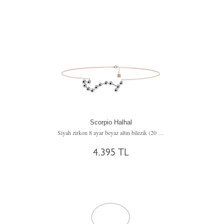
Scorpio Halhal
Siyah zirkon 8 ayar beyaz altın bilezik (20 cm rose altın rolo zincir)
4.395 TL