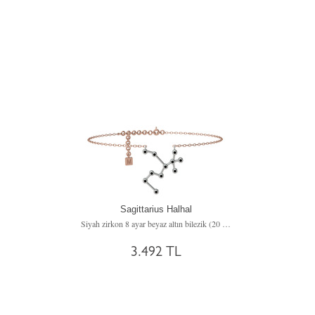
Sagittarius Halhal
Siyah zirkon 8 ayar beyaz altın bilezik (20 cm rose altın rolo zincir)
3.492 TL