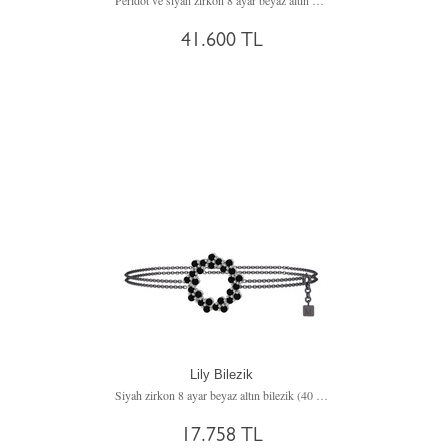
Peridot ve siyah zirkon 8 ayar beyaz altın bilezik
41.600 TL
Lily Bilezik
Siyah zirkon 8 ayar beyaz altın bilezik (40 cm gümüş rolo zincir)
17.758 TL