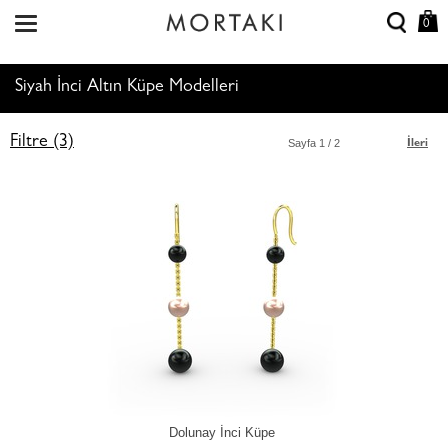
0
Siyah İnci Altın Küpe Modelleri
Filtre (3)
Sayfa
1
/ 2
İleri
Dolunay İnci Küpe