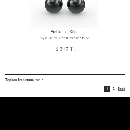
Embla İnci Küpe
Siyah inci ve sitrin 8 ayar altın küpe
16.319 TL
Toplam
listelenmektedir.
İleri
1
2