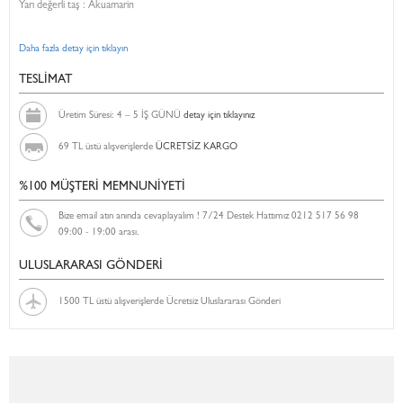
Yarı değerli taş : Akuamarin
Daha fazla detay için tıklayın
TESLİMAT
Üretim Süresi: 4 – 5 İŞ GÜNÜ
detay için tıklayınız
69 TL üstü alışverişlerde
ÜCRETSİZ KARGO
%100 MÜŞTERİ MEMNUNİYETİ
Bize email atın anında cevaplayalım ! 7/24 Destek Hattımız 0212 517 56 98
09:00 - 19:00 arası.
ULUSLARARASI GÖNDERİ
1500 TL üstü alışverişlerde Ücretsiz Uluslararası Gönderi