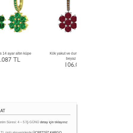
pe
Garnet 18 ayar beyaz altın küpe
Sitrin ve akuamarin 18 ayar al
105.691 TL
105.691 TL
MAT
etim Süresi: 4 – 5 İŞ GÜNÜ
detay için tıklayınız
 TL üstü alışverişlerde
ÜCRETSİZ KARGO