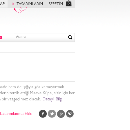
0
YAP
TASARIMLARIM
SEPETİM
0
ade hem de ışığıyla göz kamaştırmak
nlerin tercih ettiği Maeve Küpe, sizin için her
 bir vazgeçilmez olacak.
Detaylı Bilgi
Tasarımlarıma Ekle