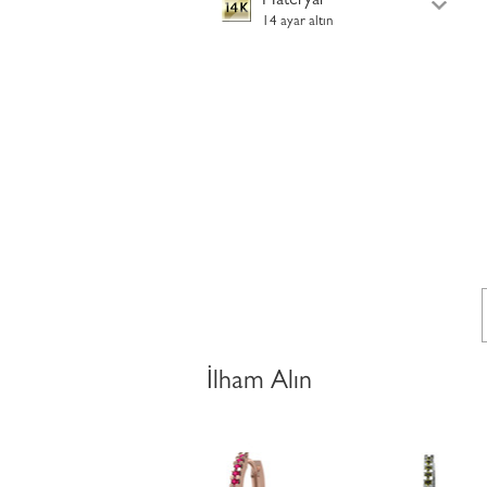
Materyal
14 ayar altın
İlham Alın