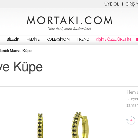
ÜYE OL
GİRİŞ 
BİLEZİK
HEDİYE
KOLEKSİYON
TREND
KİŞİYE ÖZEL ÜRETİM
lantılı Maeve Küpe
eve Küpe
e
Hem s
isteye
zaman