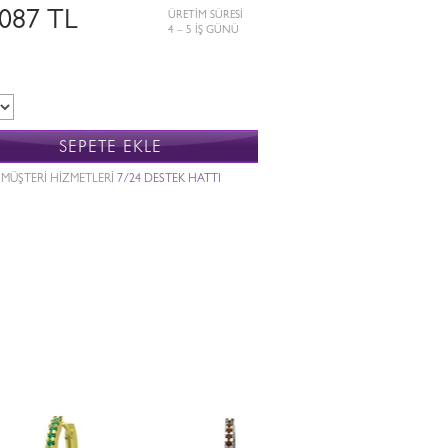
.087 TL
ÜRETİM SÜRESİ
4 – 5 İŞ GÜNÜ
SEPETE EKLE
MÜŞTERİ HİZMETLERİ
7/24 DESTEK HATTI