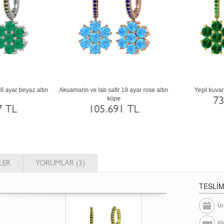
Kök yakut ve dumanlı kuvars 18 ayar
Peridot ve ametist 18 ayar rose altın kü
beyaz altın küpe
105.691 TL
106.037 TL
LER
YORUMLAR (3)
TESLİ
Ür
69