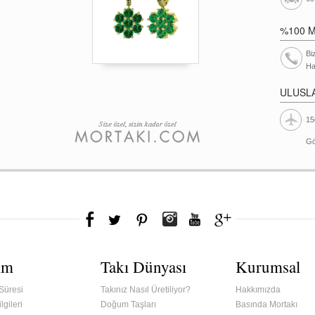
%100 
Bi
Ha
ULUSL
15
Gö
ım
Takı Dünyası
Kurumsal
Süresi
Takınız Nasıl Üretiliyor?
Hakkımızda
lgileri
Doğum Taşları
Basında Mortakı