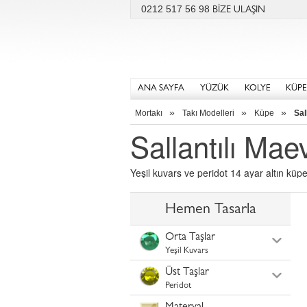
0212 517 56 98
BİZE ULAŞIN
ANA SAYFA
YÜZÜK
KOLYE
KÜPE
»
»
»
Mortakı
Takı Modelleri
Küpe
Sal
Sallantılı Ma
Yeşil kuvars ve peridot 14 ayar altın küp
Hemen Tasarla
Orta Taşlar
Yeşil Kuvars
Üst Taşlar
Peridot