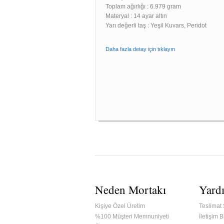
Toplam ağırlığı : 6.979 gram
Materyal : 14 ayar altın
Yarı değerli taş : Yeşil Kuvars, Peridot
Daha fazla detay için tıklayın
Neden Mortakı
Yard
Kişiye Özel Üretim
Teslimat 
%100 Müşteri Memnuniyeti
İletişim Bi