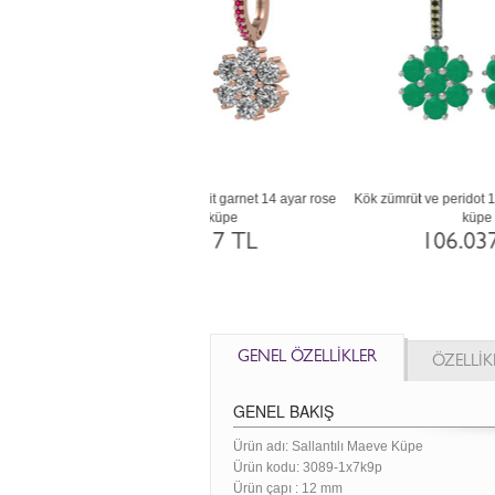
n ve lab safir 18 ayar rose altın
Yeşil kuvars 14 ayar altın küpe
küpe
73.087 TL
105.691 TL
GENEL ÖZELLİKLER
ÖZELLİK
GENEL BAKIŞ
Ürün adı: Sallantılı Maeve Küpe
Ürün kodu:
3089-1x7k9p
Ürün çapı : 12 mm