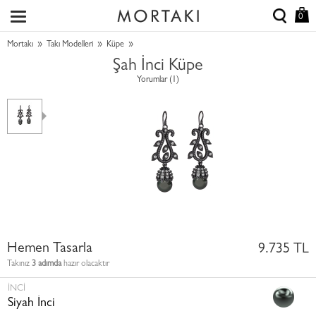
0
»
»
»
Mortakı
Takı Modelleri
Küpe
Şah İnci Küpe
Yorumlar (1)
Hemen Tasarla
9.735 TL
Takınız
3 adımda
hazır olacaktır
İNCI
Siyah İnci