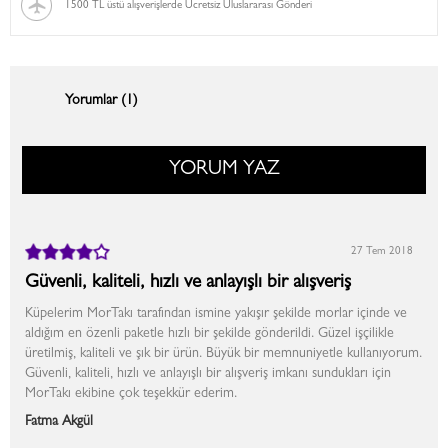
1500 TL üstü alışverişlerde Ücretsiz Uluslararası Gönderi
Yorumlar (1)
YORUM YAZ
27 Tem 2018
Güvenli, kaliteli, hızlı ve anlayışlı bir alışveriş
Küpelerim MorTakı tarafından ismine yakışır şekilde morlar içinde ve
aldığım en özenli paketle hızlı bir şekilde gönderildi. Güzel işçilikle
üretilmiş, kaliteli ve şık bir ürün. Büyük bir memnuniyetle kullanıyorum.
Güvenli, kaliteli, hızlı ve anlayışlı bir alışveriş imkanı sundukları için
MorTakı ekibine çok teşekkür ederim.
Fatma Akgül