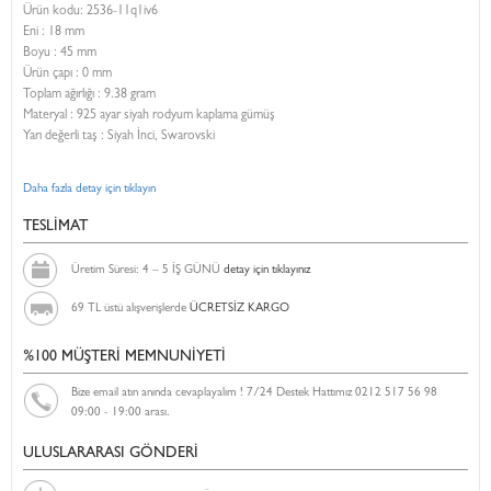
Ürün kodu:
2536-11q1iv6
Eni :
18 mm
Boyu :
45 mm
Ürün çapı : 0 mm
Toplam ağırlığı : 9.38 gram
Materyal : 925 ayar siyah rodyum kaplama gümüş
Yarı değerli taş : Siyah İnci, Swarovski
Daha fazla detay için tıklayın
TESLİMAT
Üretim Süresi: 4 – 5 İŞ GÜNÜ
detay için tıklayınız
69 TL üstü alışverişlerde
ÜCRETSİZ KARGO
%100 MÜŞTERİ MEMNUNİYETİ
Bize email atın anında cevaplayalım ! 7/24 Destek Hattımız 0212 517 56 98
09:00 - 19:00 arası.
ULUSLARARASI GÖNDERİ