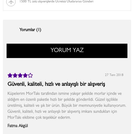
1500 TL üstü alışverişlerde Ücretsiz Uluslararası Gönderi
Yorumlar (1)
YORUM YAZ
27 Tem 2018
Güvenli, kaliteli, hızlı ve anlayışlı bir alışveriş
Küpelerim MorTakı tarafından ismine yakışır şekilde morlar içinde ve
aldığım en özenli paketle hızlı bir şekilde gönderildi. Güzel işçilikle
üretilmiş, kaliteli ve şık bir ürün. Büyük bir memnuniyetle kullanıyorum.
Güvenli, kaliteli, hızlı ve anlayışlı bir alışveriş imkanı sundukları için
MorTakı ekibine çok teşekkür ederim.
Fatma Akgül