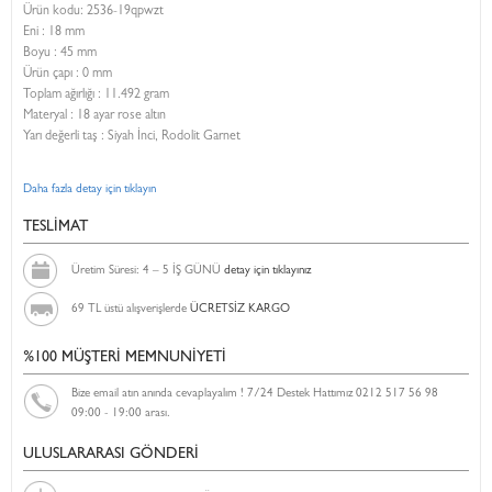
Ürün kodu:
2536-19qpwzt
Eni :
18 mm
Boyu :
45 mm
Ürün çapı : 0 mm
Toplam ağırlığı : 11.492 gram
Materyal : 18 ayar rose altın
Yarı değerli taş : Siyah İnci, Rodolit Garnet
Daha fazla detay için tıklayın
TESLİMAT
Üretim Süresi: 4 – 5 İŞ GÜNÜ
detay için tıklayınız
69 TL üstü alışverişlerde
ÜCRETSİZ KARGO
%100 MÜŞTERİ MEMNUNİYETİ
Bize email atın anında cevaplayalım ! 7/24 Destek Hattımız 0212 517 56 98
09:00 - 19:00 arası.
ULUSLARARASI GÖNDERİ