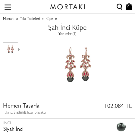
0
»
»
»
Mortakı
Takı Modelleri
Küpe
Şah İnci Küpe
Yorumlar (1)
Hemen Tasarla
102.084 TL
Takınız
3 adımda
hazır olacaktır
İNCI
Siyah İnci