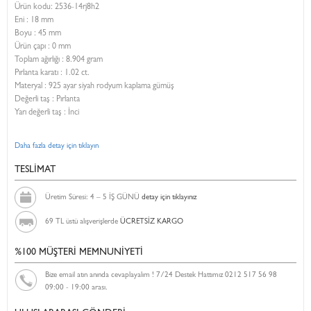
Ürün kodu:
2536-14rj8h2
Eni :
18 mm
Boyu :
45 mm
Ürün çapı : 0 mm
Toplam ağırlığı : 8.904 gram
Pırlanta karatı : 1.02 ct.
Materyal : 925 ayar siyah rodyum kaplama gümüş
Değerli taş : Pırlanta
Yarı değerli taş : İnci
Daha fazla detay için tıklayın
TESLİMAT
Üretim Süresi: 4 – 5 İŞ GÜNÜ
detay için tıklayınız
69 TL üstü alışverişlerde
ÜCRETSİZ KARGO
%100 MÜŞTERİ MEMNUNİYETİ
Bize email atın anında cevaplayalım ! 7/24 Destek Hattımız 0212 517 56 98
09:00 - 19:00 arası.