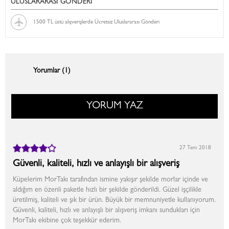
ULUSLARARASI GÖNDERİ
1500 TL üstü alışverişlerde Ücretsiz Uluslararası Gönderi
Yorumlar (1)
YORUM YAZ
27 Tem 2018
Güvenli, kaliteli, hızlı ve anlayışlı bir alışveriş
Küpelerim MorTakı tarafından ismine yakışır şekilde morlar içinde ve
aldığım en özenli paketle hızlı bir şekilde gönderildi. Güzel işçilikle
üretilmiş, kaliteli ve şık bir ürün. Büyük bir memnuniyetle kullanıyorum.
Güvenli, kaliteli, hızlı ve anlayışlı bir alışveriş imkanı sundukları için
MorTakı ekibine çok teşekkür ederim.