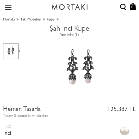
0
»
»
»
Mortakı
Takı Modelleri
Küpe
Şah İnci Küpe
Yorumlar (1)
Hemen Tasarla
125.387 TL
Takınız
3 adımda
hazır olacaktır
İNCI
İnci