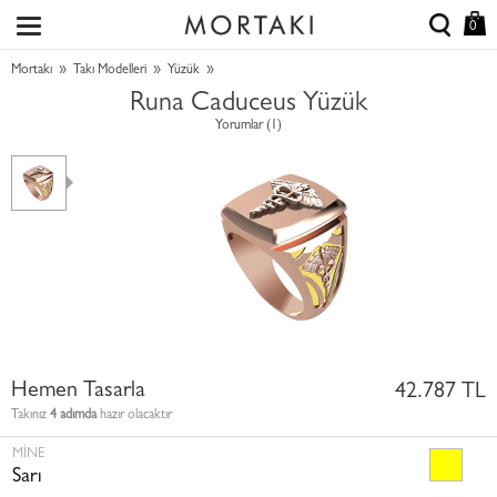
0
»
»
»
Mortakı
Takı Modelleri
Yüzük
Runa Caduceus Yüzük
Yorumlar (1)
Hemen Tasarla
42.787 TL
Takınız
4 adımda
hazır olacaktır
MINE
Sarı