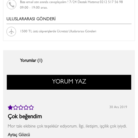
Bize email atın anında cevaplayalım ! 7/24 Destek Hattımız 0212 517 56 98
09:00 - 19:00 arası.
ULUSLARARASI GÖNDERİ
1500 TL üstü alışverişlerde Ücretsiz Uluslararası Gönderi
Yorumlar (1)
YORUM YAZ
30 Ara 2019
Çok beğendim
Mor takı ekibine çok teşekkür ediyorum. İlgi, iletişim, işçilik çok iyiydi.
Aytaç Gözcü