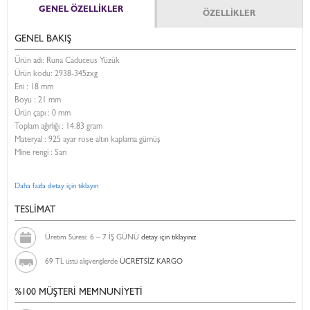
GENEL ÖZELLİKLER
ÖZELLİKLER
GENEL BAKIŞ
Ürün adı: Runa Caduceus Yüzük
Ürün kodu:
2938-345zxg
Eni :
18 mm
Boyu :
21 mm
Ürün çapı : 0 mm
Toplam ağırlığı : 14.83 gram
Materyal : 925 ayar rose altın kaplama gümüş
Mine rengi : Sarı
Daha fazla detay için tıklayın
TESLİMAT
Üretim Süresi: 6 – 7 İŞ GÜNÜ
detay için tıklayınız
69 TL üstü alışverişlerde
ÜCRETSİZ KARGO
%100 MÜŞTERİ MEMNUNİYETİ