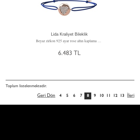
Lida Kraliyet Bileklik
Beyaz zirkon 925 ayar rose altın kaplama gümüş bileklik
6.483 TL
Toplam
listelenmektedir.
Geri Dön
İleri
4
5
6
7
8
9
10
11
12
13