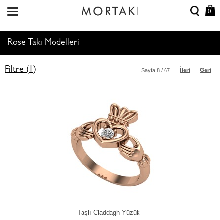
0
Rose Takı Modelleri
Filtre (1)
Sayfa
8
/ 67
İleri
Geri
Taşlı Claddagh Yüzük