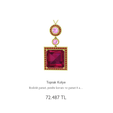
Toprak Kolye
Rodolit garnet, pembe kuvars ve garnet 8 ayar altın kolye (40 cm altın rolo zincir)
72.487 TL