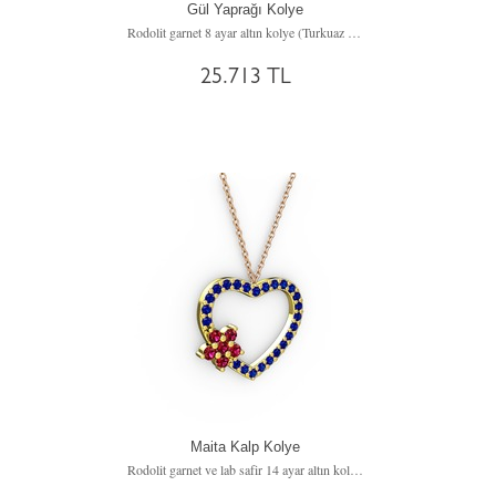
Gül Yaprağı Kolye
Rodolit garnet 8 ayar altın kolye (Turkuaz mineli, 40 cm beyaz altın rolo zincir)
25.713 TL
Maita Kalp Kolye
Rodolit garnet ve lab safir 14 ayar altın kolye (40 cm rose altın rolo zincir)