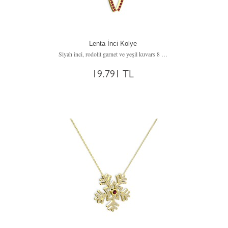
Lenta İnci Kolye
Siyah inci, rodolit garnet ve yeşil kuvars 8 ayar altın kolye (40 cm beyaz altın rolo zincir)
19.791 TL