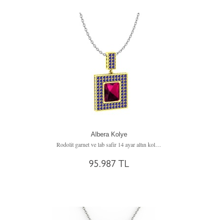
Albera Kolye
Rodolit garnet ve lab safir 14 ayar altın kolye (40 cm beyaz altın rolo zincir)
95.987 TL