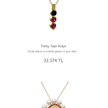
Trinity Taşlı Kolye
Siyah zirkon ve rodolit garnet 14 ayar altın kolye (40 cm rose altın rolo zincir)
33.374 TL