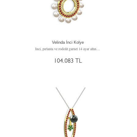
Velinda İnci Kolye
Inci, pırlanta ve rodolit garnet 14 ayar altın kolye (0.42 karat, 40 cm rose altın rolo zincir)
104.083 TL