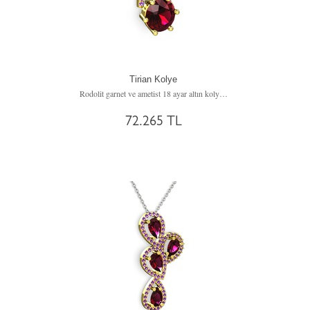
Tirian Kolye
Rodolit garnet ve ametist 18 ayar altın kolye (40 cm beyaz altın rolo zincir)
72.265 TL