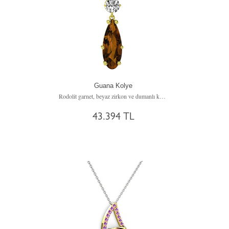
Guana Kolye
Rodolit garnet, beyaz zirkon ve dumanlı kuvars 8 ayar altın kolye (40 cm altın rolo zincir)
43.394 TL