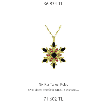
36.834 TL
Nix Kar Tanesi Kolye
Siyah zirkon ve rodolit garnet 18 ayar altın kolye (40 cm altın rolo zincir)
71.602 TL