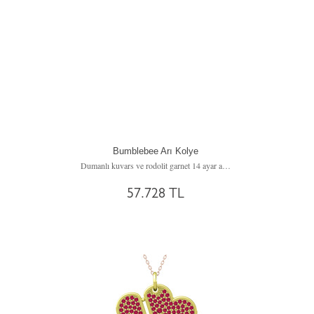
Bumblebee Arı Kolye
Dumanlı kuvars ve rodolit garnet 14 ayar altın kolye (40 cm altın rolo zincir)
57.728 TL