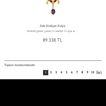
Ade Kraliyet Kolye
Rodolit garnet, garnet ve ametist 14 ayar altın kolye (40 cm rose altın rolo zincir)
89.338 TL
Toplam
listelenmektedir.
İleri
1
2
3
4
5
6
7
8
9
10