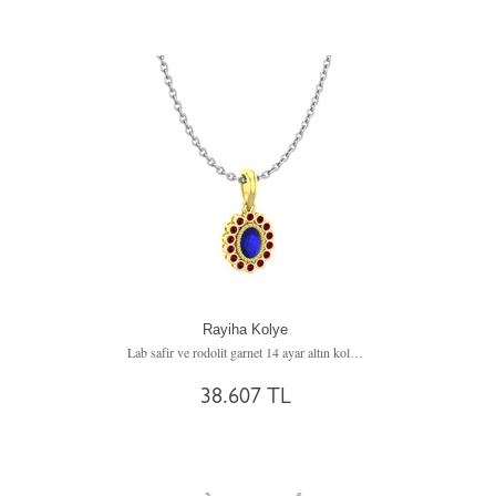
Rayiha Kolye
Lab safir ve rodolit garnet 14 ayar altın kolye (40 cm beyaz altın rolo zincir)
38.607 TL