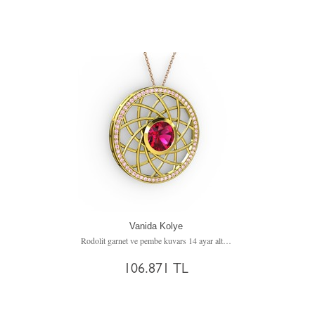
Vanida Kolye
Rodolit garnet ve pembe kuvars 14 ayar altın kolye (40 cm rose altın rolo zincir)
106.871 TL