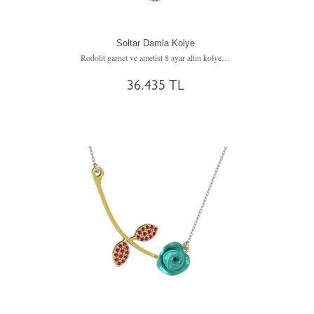
Soltar Damla Kolye
Rodolit garnet ve ametist 8 ayar altın kolye (40 cm beyaz altın rolo zincir)
36.435 TL