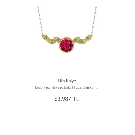
Lilja Kolye
Rodolit garnet ve pırlanta 14 ayar altın kolye (0.12 karat, 40 cm rose altın rolo zincir)
63.987 TL