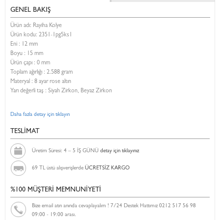
GENEL BAKIŞ
Ürün adı: Rayiha Kolye
Ürün kodu:
2351-1pg5ks1
Eni :
12 mm
Boyu :
15 mm
Ürün çapı : 0 mm
Toplam ağırlığı : 2.588 gram
Materyal : 8 ayar rose altın
Yarı değerli taş : Siyah Zirkon, Beyaz Zirkon
Daha fazla detay için tıklayın
TESLİMAT
Üretim Süresi: 4 – 5 İŞ GÜNÜ
detay için tıklayınız
69 TL üstü alışverişlerde
ÜCRETSİZ KARGO
%100 MÜŞTERİ MEMNUNİYETİ
Bize email atın anında cevaplayalım ! 7/24 Destek Hattımız 0212 517 56 98
09:00 - 19:00 arası.