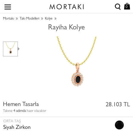
0
»
»
»
Mortakı
Takı Modelleri
Kolye
Rayiha Kolye
Hemen Tasarla
28.103 TL
Takınız
4 adımda
hazır olacaktır
ORTA TAŞ
Siyah Zirkon