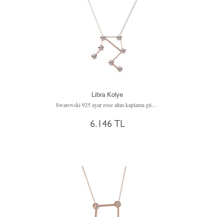
Libra Kolye
Swarovski 925 ayar rose altın kaplama gümüş kolye (40 cm gümüş rolo zincir)
6.146 TL