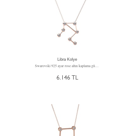
Libra Kolye
Swarovski 925 ayar rose altın kaplama gümüş kolye (40 cm gümüş rolo zincir)
6.146 TL