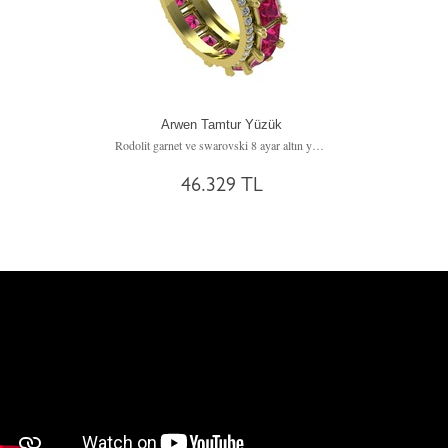
Arwen Tamtur Yüzük
Rodolit garnet ve swarovski 8 ayar altın yüzük
46.329 TL