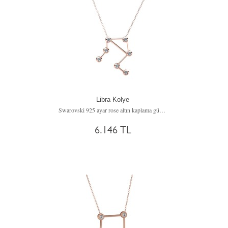
Libra Kolye
Swarovski 925 ayar rose altın kaplama gümüş kolye (40 cm gümüş rolo zincir)
6.146 TL