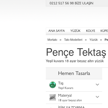
0212 517 56 98
BİZE ULAŞIN
ANA SAYFA
YÜZÜK
KOLYE
KÜPE
»
»
»
Mortakı
Takı Modelleri
Yüzük
Pe
Pençe Tektaş
Yeşil kuvars 18 ayar beyaz altın yüzük
Hemen Tasarla
Taş
Yeşil Kuvars
Materyal
18 ayar beyaz altın