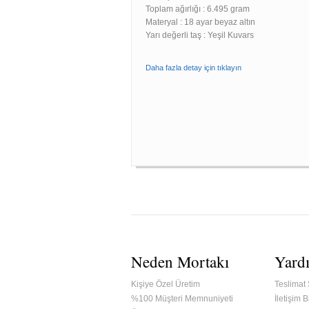
Toplam ağırlığı : 6.495 gram
Materyal : 18 ayar beyaz altın
Yarı değerli taş : Yeşil Kuvars
Daha fazla detay için tıklayın
Neden Mortakı
Yard
Kişiye Özel Üretim
Teslimat 
%100 Müşteri Memnuniyeti
İletişim Bi