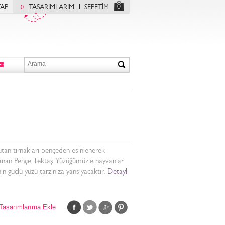
0
YAP
TASARIMLARIM
SEPETİM
0
utan tırnakları pençeden esinlenerek
lanan Pençe Tektaş Yüzüğümüzle hayvanlar
in güçlü yüzü tarzınıza yansıyacaktır.
Detaylı
Tasarımlarıma Ekle