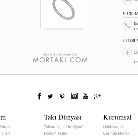
%100 
Bi
Ha
ULUSL
15
Gö
ım
Takı Dünyası
Kurumsal
Süresi
Takınız Nasıl Üretiliyor?
Hakkımızda
lgileri
Doğum Taşları
Basında Mortakı