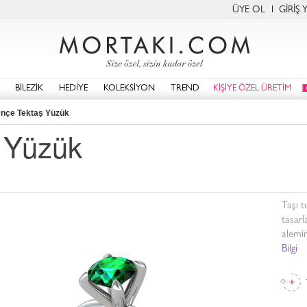
ÜYE OL
GİRİŞ 
BİLEZİK
HEDİYE
KOLEKSİYON
TREND
KİŞİYE ÖZEL ÜRETİM
nçe Tektaş Yüzük
 Yüzük
Taşı t
tasar
alemin
Bilgi