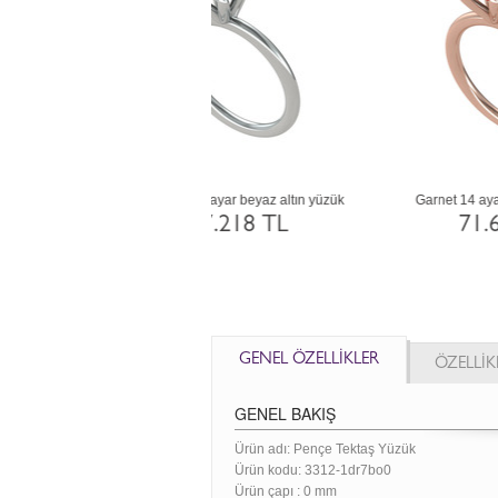
dot 14 ayar beyaz altın yüzük
Dumanlı kuvars 18 ayar altın yüzük
71.643 TL
101.559 TL
GENEL ÖZELLİKLER
ÖZELLİK
GENEL BAKIŞ
Ürün adı: Pençe Tektaş Yüzük
Ürün kodu:
3312-1dr7bo0
Ürün çapı : 0 mm