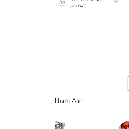
İSİM YAZDIRMA
(İsim Yazın)
İlham Alın