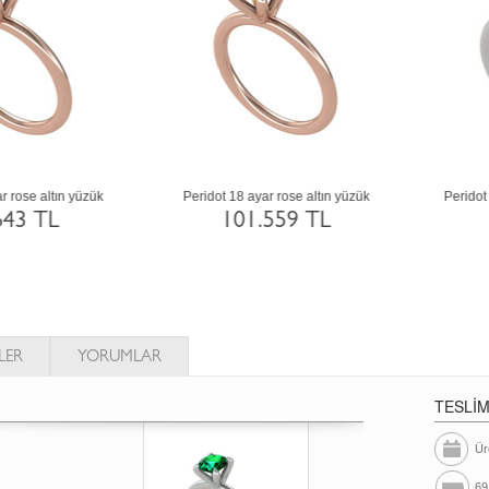
Ametist 8 ayar altın yüzük
Kök yakut 8 ayar rose altın yüzük
37.248 TL
37.279 TL
LER
YORUMLAR
TESLİ
Ür
69