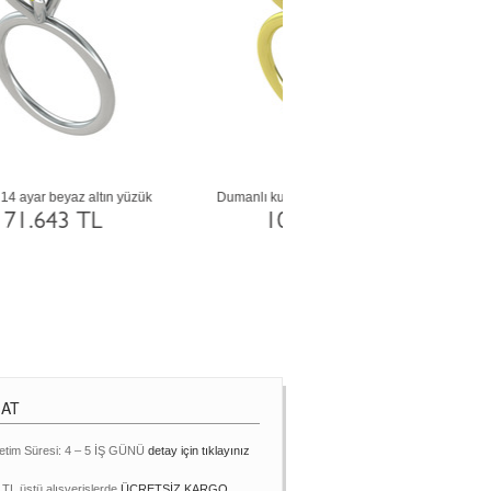
Akuamarin 14 ayar beyaz altın yüzük
Pırlanta 18 ayar beyaz altın yü
karat)
71.643 TL
237.322 TL
MAT
etim Süresi: 4 – 5 İŞ GÜNÜ
detay için tıklayınız
 TL üstü alışverişlerde
ÜCRETSİZ KARGO