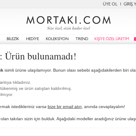
ÜYE OL
GİRİŞ 
BİLEZİK
HEDİYE
KOLEKSİYON
TREND
KİŞİYE ÖZEL ÜRETİM
: Ürün bulunamadı!
ük
isimli ürüne ulaşılamıyor. Bunun olası sebebi aşağıdakilerden biri olabi
antıya tıkladınız.
tükenmiş ve ürün satıştan kaldırılmış.
lmıyor.
rmak istedikleriniz varsa
bize bir email atın
, anında cevaplayalım!
olan takıları sizin için bulduk. Aşağıdaki modeller aradığınız ürüne ulaş