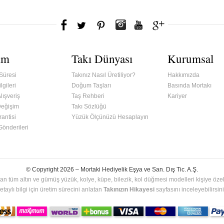
ım
Takı Dünyası
Kurumsal
Süresi
Takınız Nasıl Üretiliyor?
Hakkımızda
lgileri
Doğum Taşları
Basında Mortakı
lışveriş
Taş Rehberi
Kariyer
Değişim
Takı Sözlüğü
antisi
Yüzük Ölçünüzü Hesaplayın
 Gönderileri
© Copyright 2026 –
Mortaki Hediyelik Eşya ve San. Dış Tic. A.Ş.
an tüm altın ve gümüş yüzük, kolye, küpe, bilezik, kol düğmesi modelleri kişiye özel 
etaylı bilgi için üretim sürecini anlatan
Takınızın Hikayesi
sayfasını inceleyebilirsini