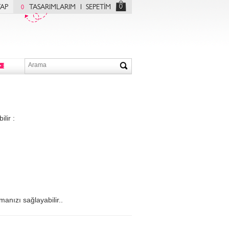
0
YAP
TASARIMLARIM
SEPETİM
0
lir :
manızı sağlayabilir..