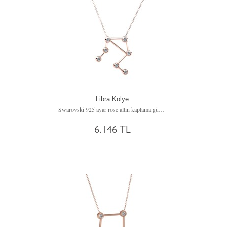
Libra Kolye
Swarovski 925 ayar rose altın kaplama gümüş kolye (40 cm gümüş rolo zincir)
6.146 TL