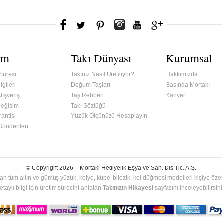
ım
Takı Dünyası
Kurumsal
Süresi
Takınız Nasıl Üretiliyor?
Hakkımızda
lgileri
Doğum Taşları
Basında Mortakı
lışveriş
Taş Rehberi
Kariyer
Değişim
Takı Sözlüğü
antisi
Yüzük Ölçünüzü Hesaplayın
 Gönderileri
© Copyright 2026 –
Mortaki Hediyelik Eşya ve San. Dış Tic. A.Ş.
an tüm altın ve gümüş yüzük, kolye, küpe, bilezik, kol düğmesi modelleri kişiye özel 
etaylı bilgi için üretim sürecini anlatan
Takınızın Hikayesi
sayfasını inceleyebilirsini