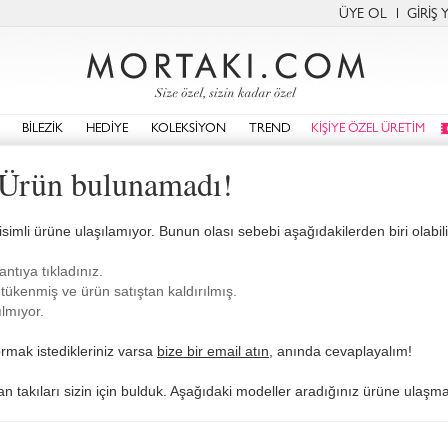
ÜYE OL
GİRİŞ 
BİLEZİK
HEDİYE
KOLEKSİYON
TREND
KİŞİYE ÖZEL ÜRETİM
: Ürün bulunamadı!
isimli ürüne ulaşılamıyor. Bunun olası sebebi aşağıdakilerden biri olabili
antıya tıkladınız.
tükenmiş ve ürün satıştan kaldırılmış.
lmıyor.
rmak istedikleriniz varsa
bize bir email atın
, anında cevaplayalım!
lan takıları sizin için bulduk. Aşağıdaki modeller aradığınız ürüne ulaşman