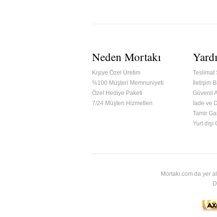
Neden Mortakı
Yard
Kişiye Özel Üretim
Teslimat 
%100 Müşteri Memnuniyeti
İletişim Bi
Özel Hediye Paketi
Güvenli A
7/24 Müşteri Hizmetleri
İade ve 
Tamir Gar
ified & Secured Godaddy
Yurt dışı
Mortakı.com da yer al
D