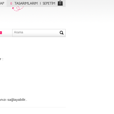
0
YAP
TASARIMLARIM
SEPETİM
0
r :
ızı sağlayabilir..