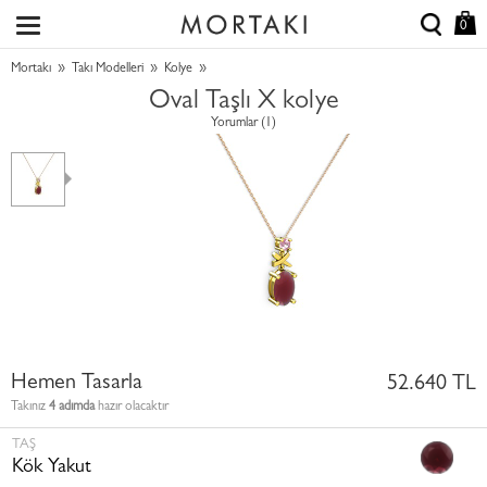
0
»
»
»
Mortakı
Takı Modelleri
Kolye
Oval Taşlı X kolye
Yorumlar (1)
Hemen Tasarla
52.640 TL
Takınız
4 adımda
hazır olacaktır
TAŞ
Kök Yakut