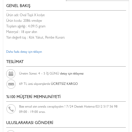
GENEL BAKIŞ
Ürün adı: Oval Taşlı X kolye
Ürün kodu:
2086-vredqw
Toplam ağırlığı : 4.0915 gram
Materyal : 18 ayar altın
Yarı değerli taş : Kök Yakut, Pembe Kuvars
Daha fazla detay için tıklayın
TESLİMAT
Üretim Süresi: 4 – 5 İŞ GÜNÜ
detay için tıklayınız
69 TL üstü alışverişlerde
ÜCRETSİZ KARGO
%100 MÜŞTERİ MEMNUNİYETİ
Bize email atın anında cevaplayalım ! 7/24 Destek Hattımız 0212 517 56 98
09:00 - 19:00 arası.
ULUSLARARASI GÖNDERİ