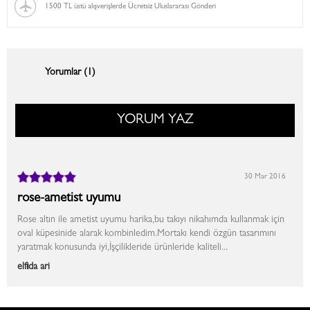
1500 TL üstü alışverişlerde Ücretsiz Uluslararası Gönderi
Yorumlar (1)
YORUM YAZ
30 Mar 2016
rose-ametist uyumu
Rose altın ile ametist uyumu harika,bu takıyı nikahımda kullanmak için
oval küpesinide alarak kombinledim.Mortakı kendi özgün tasarımını
yaratmak konusunda iyi,İşçilikleride ürünleride kaliteli...
elfida ari