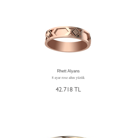
Rhett Alyans
8 ayar rose altın yüzük
42.718 TL