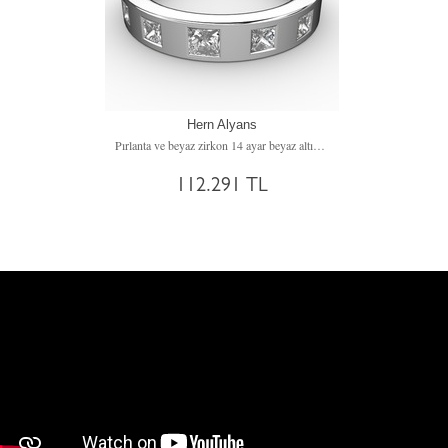
Hern Alyans
Pırlanta ve beyaz zirkon 14 ayar beyaz altın yüzük (0.18 karat)
112.291 TL