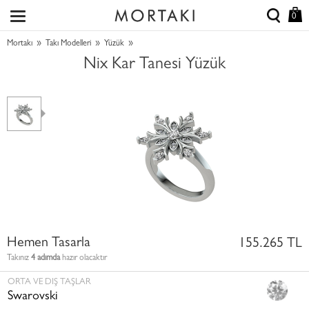
0
»
»
»
Mortakı
Takı Modelleri
Yüzük
Nix Kar Tanesi Yüzük
Hemen Tasarla
155.265 TL
Takınız
4 adımda
hazır olacaktır
ORTA VE DIŞ TAŞLAR
Swarovski