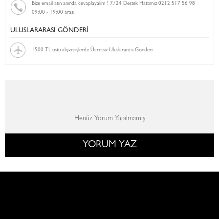
Bize email atın anında cevaplayalım ! 7/24 Destek Hattımız 0212 517 56 98
09:00 - 19:00 arası.
ULUSLARARASI GÖNDERİ
1500 TL üstü alışverişlerde Ücretsiz Uluslararası Gönderi
Henüz Yorum Yapılmamış
YORUM YAZ