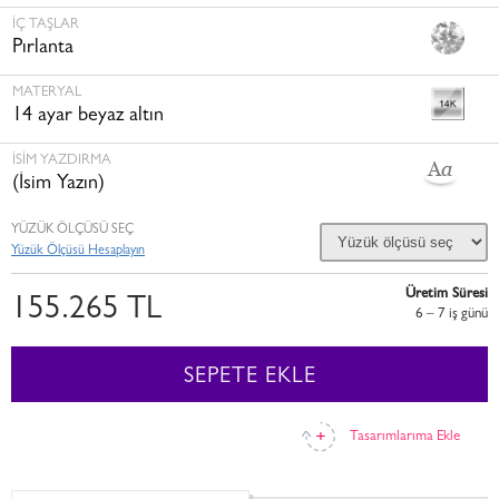
İÇ TAŞLAR
Pırlanta
MATERYAL
14 ayar beyaz altın
İSİM YAZDIRMA
(İsim Yazın)
YÜZÜK ÖLÇÜSÜ SEÇ
Yüzük Ölçüsü Hesaplayın
Üretim Süresi
155.265 TL
6 – 7 i̇ş günü
SEPETE EKLE
Tasarımlarıma Ekle