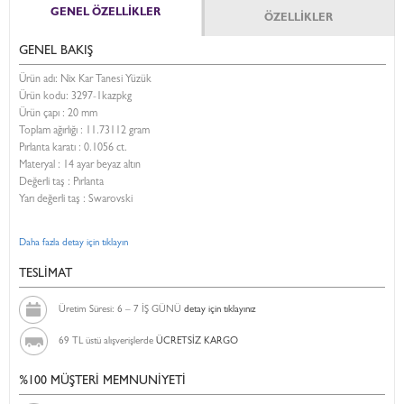
GENEL ÖZELLİKLER
ÖZELLİKLER
GENEL BAKIŞ
Ürün adı: Nix Kar Tanesi Yüzük
Ürün kodu:
3297-1kazpkg
Ürün çapı : 20 mm
Toplam ağırlığı : 11.73112 gram
Pırlanta karatı : 0.1056 ct.
Materyal : 14 ayar beyaz altın
Değerli taş : Pırlanta
Yarı değerli taş : Swarovski
Daha fazla detay için tıklayın
TESLİMAT
Üretim Süresi: 6 – 7 İŞ GÜNÜ
detay için tıklayınız
69 TL üstü alışverişlerde
ÜCRETSİZ KARGO
%100 MÜŞTERİ MEMNUNİYETİ