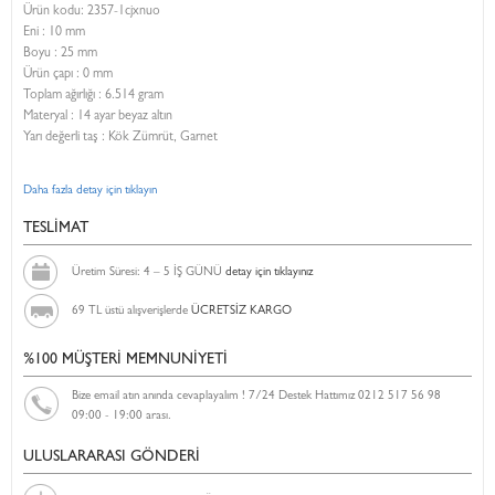
Ürün kodu:
2357-1cjxnuo
Eni :
10 mm
Boyu :
25 mm
Ürün çapı : 0 mm
Toplam ağırlığı : 6.514 gram
Materyal : 14 ayar beyaz altın
Yarı değerli taş : Kök Zümrüt, Garnet
Daha fazla detay için tıklayın
TESLİMAT
Üretim Süresi: 4 – 5 İŞ GÜNÜ
detay için tıklayınız
69 TL üstü alışverişlerde
ÜCRETSİZ KARGO
%100 MÜŞTERİ MEMNUNİYETİ
Bize email atın anında cevaplayalım ! 7/24 Destek Hattımız 0212 517 56 98
09:00 - 19:00 arası.
ULUSLARARASI GÖNDERİ