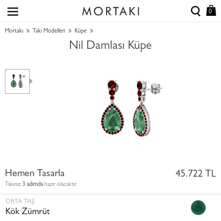
0
»
»
»
Mortakı
Takı Modelleri
Küpe
Nil Damlası Küpe
Hemen Tasarla
45.722 TL
Takınız
3 adımda
hazır olacaktır
ORTA TAŞ
Kök Zümrüt