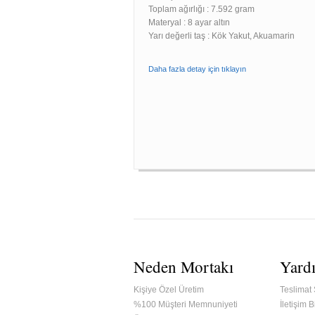
Toplam ağırlığı : 7.592 gram
Materyal : 8 ayar altın
Yarı değerli taş : Kök Yakut, Akuamarin
Daha fazla detay için tıklayın
Neden Mortakı
Yard
Kişiye Özel Üretim
Teslimat 
%100 Müşteri Memnuniyeti
İletişim Bi