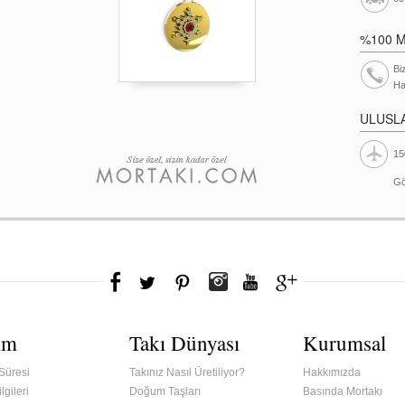
%100 
Bi
Ha
ULUSL
15
Gö
ım
Takı Dünyası
Kurumsal
Süresi
Takınız Nasıl Üretiliyor?
Hakkımızda
lgileri
Doğum Taşları
Basında Mortakı