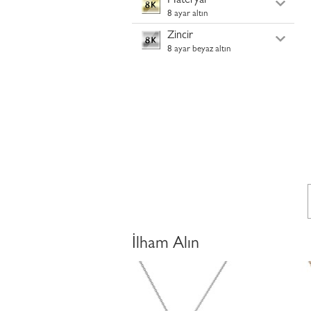
Materyal
8 ayar altın
Zincir
8 ayar beyaz altın
İlham Alın