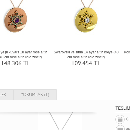
arnet ve peridot 18 ayar altın kolye (40
Swarovski ve kök yakut 18 ayar rose alt
cm rose altın rolo zincir)
kolye (40 cm beyaz altın rolo zincir)
156.094 TL
156.056 TL
LER
YORUMLAR (1)
TESLİ
Ür
69