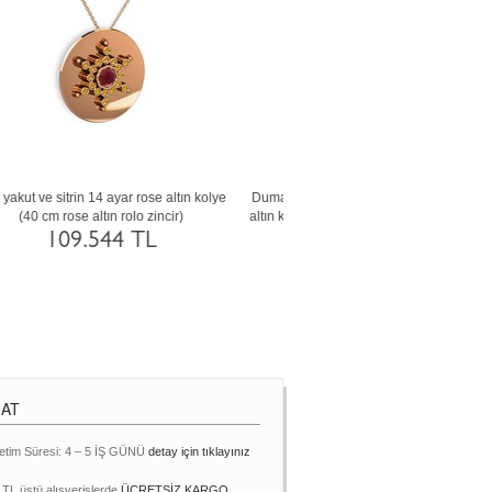
ın
Rodolit garnet ve kök yakut 8 ayar beyaz
Peridot ve kök zümrüt 14 ayar r
altın kolye (40 cm rose altın rolo zincir)
kolye (40 cm rose altın rolo z
60.811 TL
105.974 TL
MAT
etim Süresi: 4 – 5 İŞ GÜNÜ
detay için tıklayınız
 TL üstü alışverişlerde
ÜCRETSİZ KARGO