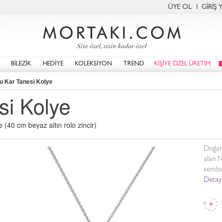
ÜYE OL
GİRİŞ 
BİLEZİK
HEDİYE
KOLEKSİYON
TREND
KİŞİYE ÖZEL ÜRETİM
u Kar Tanesi Kolye
si Kolye
 (40 cm beyaz altın rolo zincir)
Doğanı
alan N
sembol
Detayl