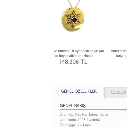
 ve sitrin 14 ayar rose altın kolye
Dumanlı kuvars ve peridot 18 ayar rose
G
0 cm rose altın rolo zincir)
altın kolye (40 cm beyaz altın rolo zincir)
109.544 TL
156.094 TL
GENEL ÖZELLİKLER
ÖZELLİK
GENEL BAKIŞ
Ürün adı: Neu Kar Tanesi Kolye
Ürün kodu:
1905-1wsho6i
Ürün çapı : 27.4 mm