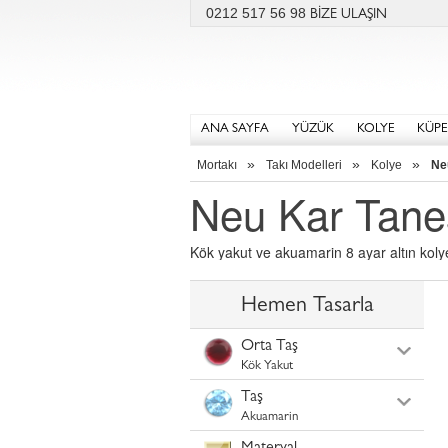
0212 517 56 98
BİZE ULAŞIN
ANA SAYFA
YÜZÜK
KOLYE
KÜPE
»
»
»
Mortakı
Takı Modelleri
Kolye
Ne
Neu Kar Tane
Kök yakut ve akuamarin 8 ayar altın kolye
Hemen Tasarla
Orta Taş
Kök Yakut
Taş
Akuamarin