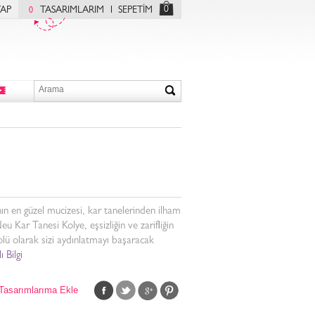
0
YAP
TASARIMLARIM
SEPETİM
0
n en güzel mucizesi, kar tanelerinden ilham
eu Kar Tanesi Kolye, eşsizliğin ve zarifliğin
ü olarak sizi aydınlatmayı başaracak
ı Bilgi
Tasarımlarıma Ekle