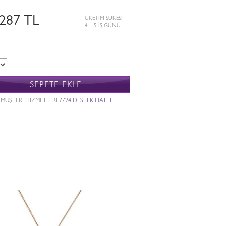
.287 TL
ÜRETİM SÜRESİ
4 – 5 İŞ GÜNÜ
SEPETE EKLE
MÜŞTERİ HİZMETLERİ
7/24 DESTEK HATTI