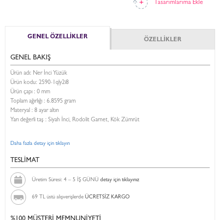
Tasarımlarıma Ekle
GENEL ÖZELLİKLER
ÖZELLİKLER
GENEL BAKIŞ
Ürün adı: Ner İnci Yüzük
Ürün kodu:
2590-1qly2i8
Ürün çapı : 0 mm
Toplam ağırlığı : 6.8595 gram
Materyal : 8 ayar altın
Yarı değerli taş : Siyah İnci, Rodolit Garnet, Kök Zümrüt
Daha fazla detay için tıklayın
TESLİMAT
Üretim Süresi: 4 – 5 İŞ GÜNÜ
detay için tıklayınız
69 TL üstü alışverişlerde
ÜCRETSİZ KARGO
%100 MÜŞTERİ MEMNUNİYETİ