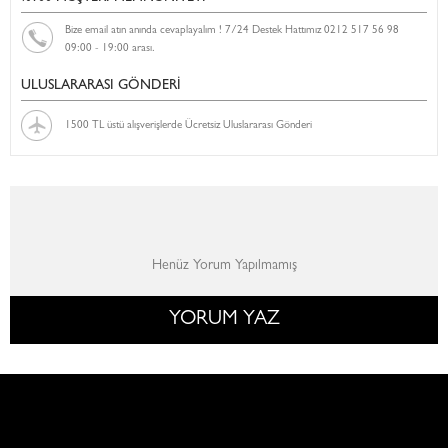
Bize email atın anında cevaplayalım ! 7/24 Destek Hattımız 0212 517 56 98
09:00 - 19:00 arası.
ULUSLARARASI GÖNDERİ
1500 TL üstü alışverişlerde Ücretsiz Uluslararası Gönderi
Henüz Yorum Yapılmamış
YORUM YAZ