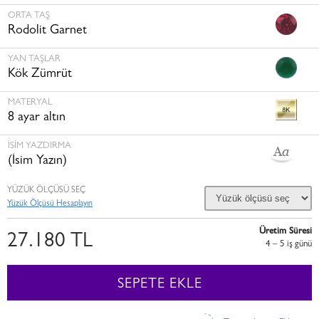
ORTA TAŞ
Rodolit Garnet
YAN TAŞLAR
Kök Zümrüt
MATERYAL
8 ayar altın
İSİM YAZDIRMA
(İsim Yazın)
YÜZÜK ÖLÇÜSÜ SEÇ
Yüzük Ölçüsü Hesaplayın
Üretim Süresi
27.180 TL
4 – 5 i̇ş günü
SEPETE EKLE