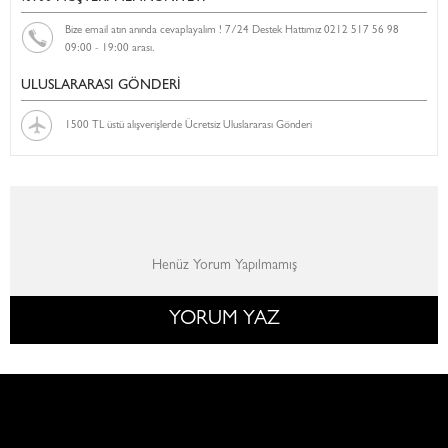
Bize email atın anında cevaplayalım ! 7/24 Destek Hattımız 0212 517 56 98
09:00 - 19:00 arası.
ULUSLARARASI GÖNDERİ
1500 TL üstü alışverişlerde Ücretsiz Uluslararası Gönderi
Henüz Yorum Yapılmamış
YORUM YAZ