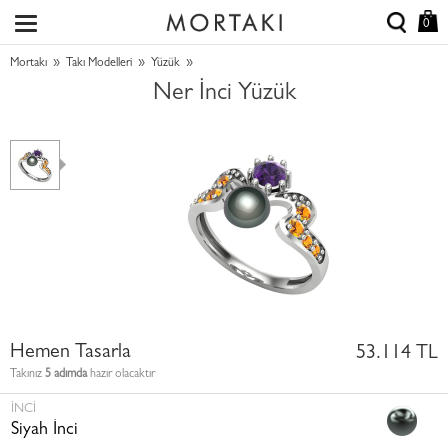
0
»
»
»
Mortakı
Takı Modelleri
Yüzük
Ner İnci Yüzük
Hemen Tasarla
53.114 TL
Takınız
5 adımda
hazır olacaktır
İNCI
Siyah İnci