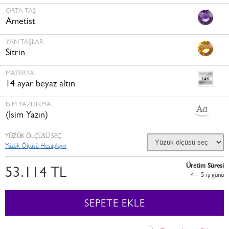
ORTA TAŞ
Ametist
YAN TAŞLAR
Sitrin
MATERYAL
14 ayar beyaz altın
İSİM YAZDIRMA
(İsim Yazın)
YÜZÜK ÖLÇÜSÜ SEÇ
Yüzük Ölçüsü Hesaplayın
Üretim Süresi
53.114 TL
4 – 5 i̇ş günü
SEPETE EKLE