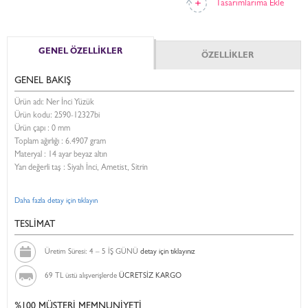
Tasarımlarıma Ekle
GENEL ÖZELLİKLER
ÖZELLİKLER
GENEL BAKIŞ
Ürün adı: Ner İnci Yüzük
Ürün kodu:
2590-12327bi
Ürün çapı : 0 mm
Toplam ağırlığı : 6.4907 gram
Materyal : 14 ayar beyaz altın
Yarı değerli taş : Siyah İnci, Ametist, Sitrin
Daha fazla detay için tıklayın
TESLİMAT
Üretim Süresi: 4 – 5 İŞ GÜNÜ
detay için tıklayınız
69 TL üstü alışverişlerde
ÜCRETSİZ KARGO
%100 MÜŞTERİ MEMNUNİYETİ