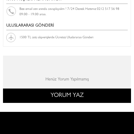
Bize email atın anında cevaplayalım ! 7/24 Destek Hattımız 0212 517 56 98
09:00 - 19:00 arası.
ULUSLARARASI GÖNDERİ
1500 TL üstü alışverişlerde Ücretsiz Uluslararası Gönderi
Henüz Yorum Yapılmamış
YORUM YAZ