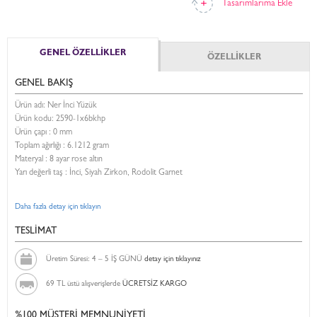
Tasarımlarıma Ekle
GENEL ÖZELLİKLER
ÖZELLİKLER
GENEL BAKIŞ
Ürün adı: Ner İnci Yüzük
Ürün kodu:
2590-1x6bkhp
Ürün çapı : 0 mm
Toplam ağırlığı : 6.1212 gram
Materyal : 8 ayar rose altın
Yarı değerli taş : İnci, Siyah Zirkon, Rodolit Garnet
Daha fazla detay için tıklayın
TESLİMAT
Üretim Süresi: 4 – 5 İŞ GÜNÜ
detay için tıklayınız
69 TL üstü alışverişlerde
ÜCRETSİZ KARGO
%100 MÜŞTERİ MEMNUNİYETİ