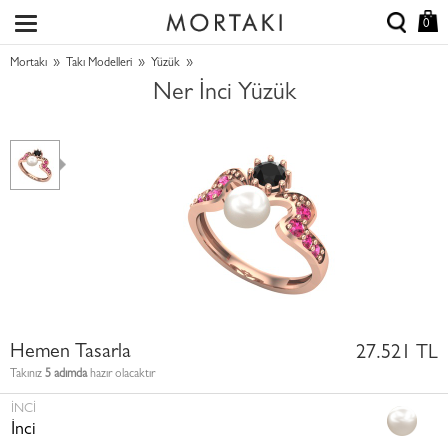
0
»
»
»
Mortakı
Takı Modelleri
Yüzük
Ner İnci Yüzük
Hemen Tasarla
27.521 TL
Takınız
5 adımda
hazır olacaktır
İNCI
İnci