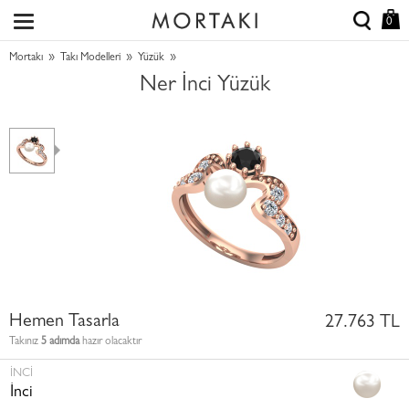
0
»
»
»
Mortakı
Takı Modelleri
Yüzük
Ner İnci Yüzük
Hemen Tasarla
27.763 TL
Takınız
5 adımda
hazır olacaktır
İNCI
İnci