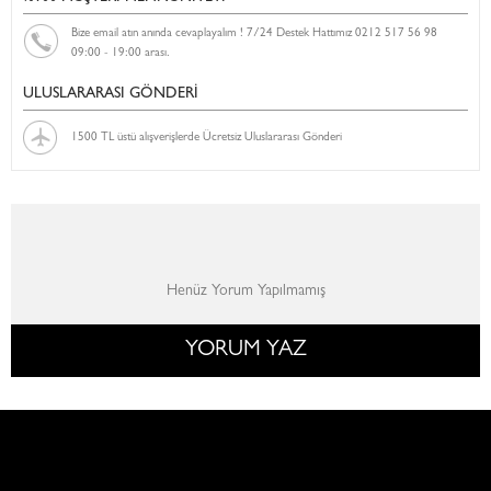
Bize email atın anında cevaplayalım ! 7/24 Destek Hattımız 0212 517 56 98
09:00 - 19:00 arası.
ULUSLARARASI GÖNDERİ
1500 TL üstü alışverişlerde Ücretsiz Uluslararası Gönderi
Henüz Yorum Yapılmamış
YORUM YAZ