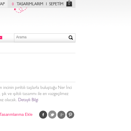
0
YAP
TASARIMLARIM
SEPETİM
0
incinin pırıltılı taşlarla buluştuğu Ner İnci
 şık ve ışıltılı tasarımı ile en vazgeçilmez
ız olacak.
Detaylı Bilgi
Tasarımlarıma Ekle