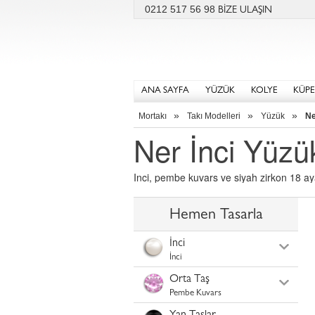
0212 517 56 98
BİZE ULAŞIN
ANA SAYFA
YÜZÜK
KOLYE
KÜPE
»
»
»
Mortakı
Takı Modelleri
Yüzük
Ne
Ner İnci Yüzü
Inci, pembe kuvars ve siyah zirkon 18 ay
Hemen Tasarla
İnci
İnci
Orta Taş
Pembe Kuvars