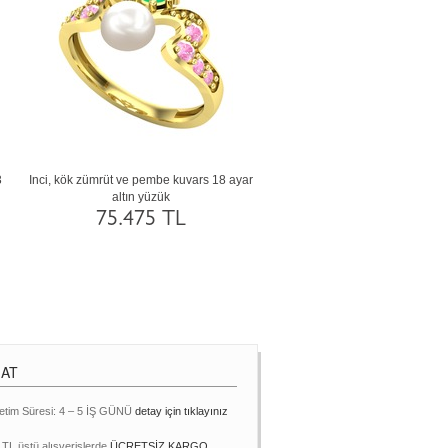
3
Inci, kök zümrüt ve pembe kuvars 18 ayar
Pembe inci, dumanlı kuvars ve s
altın yüzük
ayar altın yüzük
75.475 TL
75.454 TL
MAT
etim Süresi: 4 – 5 İŞ GÜNÜ
detay için tıklayınız
 TL üstü alışverişlerde
ÜCRETSİZ KARGO