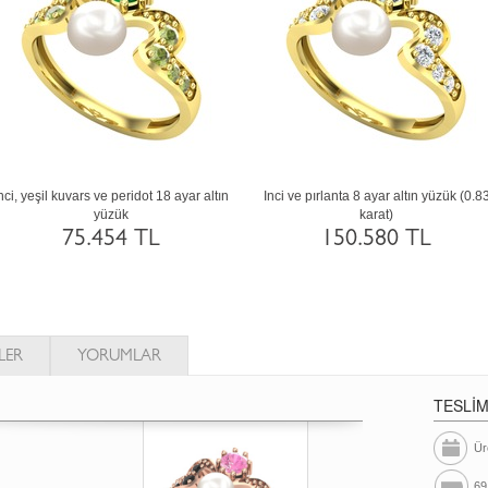
nci, yeşil kuvars ve peridot 18 ayar altın
Inci ve pırlanta 8 ayar altın yüzük (0.8
yüzük
karat)
75.454 TL
150.580 TL
LER
YORUMLAR
TESLİ
Ür
69