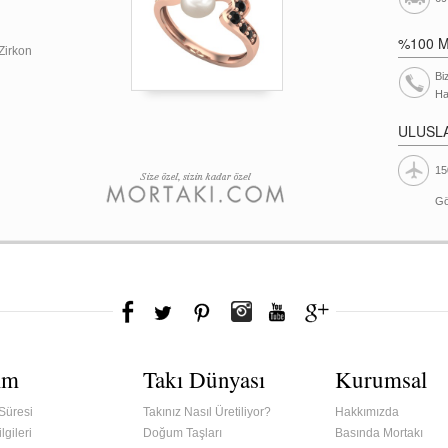
%100 
 Zirkon
Bi
Ha
ULUSL
15
Gö
ım
Takı Dünyası
Kurumsal
Süresi
Takınız Nasıl Üretiliyor?
Hakkımızda
lgileri
Doğum Taşları
Basında Mortakı