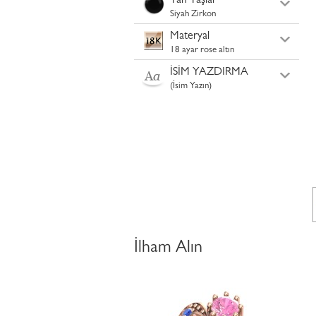
Yan Taşlar
Siyah Zirkon
Materyal
18 ayar rose altın
İSİM YAZDIRMA
(İsim Yazın)
İlham Alın