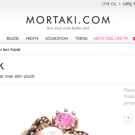
ÜYE OL
GİRİŞ 
BİLEZİK
HEDİYE
KOLEKSİYON
TREND
KİŞİYE ÖZEL ÜRETİM
r İnci Yüzük
k
ar rose altın yüzük
Masum 
Yüzük,
parçan