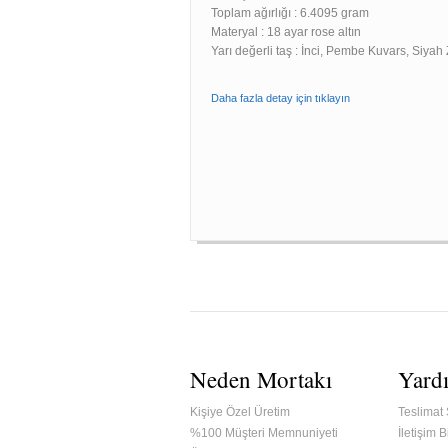
Toplam ağırlığı : 6.4095 gram
Materyal : 18 ayar rose altın
Yarı değerli taş : İnci, Pembe Kuvars, Siyah
Daha fazla detay için tıklayın
Neden Mortakı
Yard
Kişiye Özel Üretim
Teslimat 
%100 Müşteri Memnuniyeti
İletişim Bi