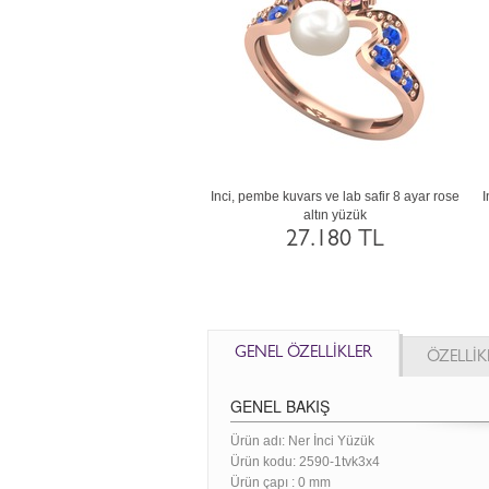
i, lab safir ve akuamarin 18 ayar
Inci, pembe kuvars ve lab safir 8 ayar rose
I
rose altın yüzük
altın yüzük
75.475 TL
27.180 TL
GENEL ÖZELLİKLER
ÖZELLİK
GENEL BAKIŞ
Ürün adı: Ner İnci Yüzük
Ürün kodu:
2590-1tvk3x4
Ürün çapı : 0 mm