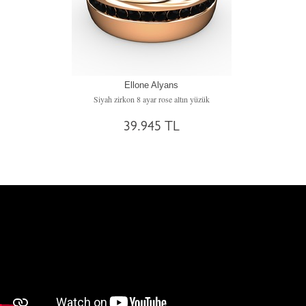
Ellone Alyans
Siyah zirkon 8 ayar rose altın yüzük
39.945 TL