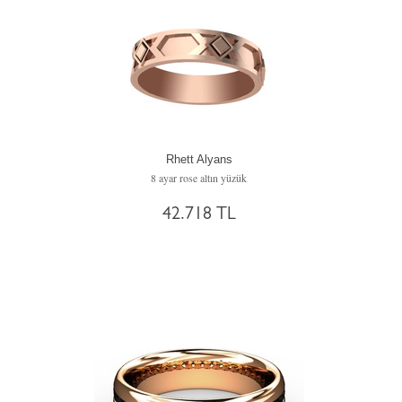
Rhett Alyans
8 ayar rose altın yüzük
42.718 TL