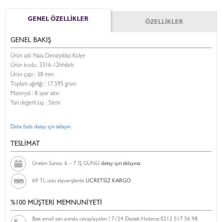
GENEL ÖZELLİKLER
ÖZELLİKLER
GENEL BAKIŞ
Ürün adı: Naia Denizyıldızı Kolye
Ürün kodu:
3316-12hh6kb
Ürün çapı : 38 mm
Toplam ağırlığı : 17.595 gram
Materyal : 8 ayar altın
Yarı değerli taş : Sitrin
Daha fazla detay için tıklayın
TESLİMAT
Üretim Süresi: 6 – 7 İŞ GÜNÜ
detay için tıklayınız
69 TL üstü alışverişlerde
ÜCRETSİZ KARGO
%100 MÜŞTERİ MEMNUNİYETİ
Bize email atın anında cevaplayalım ! 7/24 Destek Hattımız 0212 517 56 98