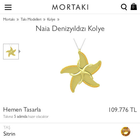
0
»
»
»
Mortakı
Takı Modelleri
Kolye
Naia Denizyıldızı Kolye
Hemen Tasarla
109.776 TL
Takınız
5 adımda
hazır olacaktır
TAŞ
Sitrin