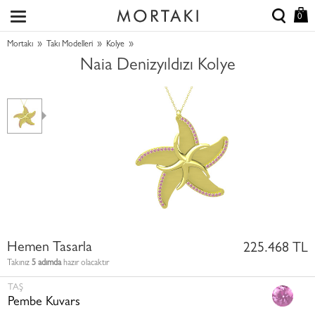
0
»
»
»
Mortakı
Takı Modelleri
Kolye
Naia Denizyıldızı Kolye
Hemen Tasarla
225.468 TL
Takınız
5 adımda
hazır olacaktır
TAŞ
Pembe Kuvars