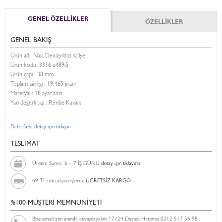
GENEL ÖZELLİKLER
ÖZELLİKLER
GENEL BAKIŞ
Ürün adı: Naia Denizyıldızı Kolye
Ürün kodu:
3316-z489i5
Ürün çapı : 38 mm
Toplam ağırlığı : 19.465 gram
Materyal : 18 ayar altın
Yarı değerli taş : Pembe Kuvars
Daha fazla detay için tıklayın
TESLİMAT
Üretim Süresi: 6 – 7 İŞ GÜNÜ
detay için tıklayınız
69 TL üstü alışverişlerde
ÜCRETSİZ KARGO
%100 MÜŞTERİ MEMNUNİYETİ
Bize email atın anında cevaplayalım ! 7/24 Destek Hattımız 0212 517 56 98