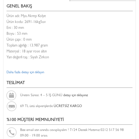
GENEL BAKIŞ
Ürün adı: Mya Akrep Kolye
Ürün kodu:
2691-16kg5uv
Eni :
30 mm
Boyu :
53 mm
Ürün çapı : 0 mm
Toplam ağırlığı : 13.987 gram
Materyal : 18 ayar rose altın
Yarı değerli taş : Siyah Zirkon
Daha fazla detay için tıklayın
TESLİMAT
Üretim Süresi: 4 – 5 İŞ GÜNÜ
detay için tıklayınız
69 TL üstü alışverişlerde
ÜCRETSİZ KARGO
%100 MÜŞTERİ MEMNUNİYETİ
Bize email atın anında cevaplayalım ! 7/24 Destek Hattımız 0212 517 56 98
09:00 - 19:00 arası.