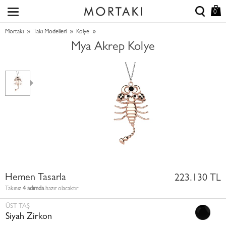
0
»
»
»
Mortakı
Takı Modelleri
Kolye
Mya Akrep Kolye
Hemen Tasarla
223.130 TL
Takınız
4 adımda
hazır olacaktır
ÜST TAŞ
Siyah Zirkon