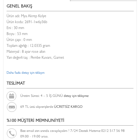
GENEL BAKIŞ
Ürün adı: Mya Akrep Kolye
Ürün kodu:
2691-1w6y36b
Eni :
30 mm
Boyu :
53 mm
Ürün çapı : 0 mm
Toplam ağırlığı : 12.0335 gram
Materyal : 8 ayar rose altın
Yarı değerli taş : Pembe Kuvars, Garnet
Daha fazla detay için tıklayın
TESLİMAT
Üretim Süresi: 4 – 5 İŞ GÜNÜ
detay için tıklayınız
69 TL üstü alışverişlerde
ÜCRETSİZ KARGO
%100 MÜŞTERİ MEMNUNİYETİ
Bize email atın anında cevaplayalım ! 7/24 Destek Hattımız 0212 517 56 98
09:00 - 19:00 arası.