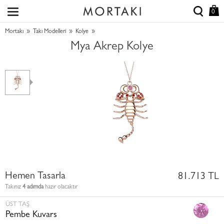
0
»
»
»
Mortakı
Takı Modelleri
Kolye
Mya Akrep Kolye
Hemen Tasarla
81.713 TL
Takınız
4 adımda
hazır olacaktır
ÜST TAŞ
Pembe Kuvars