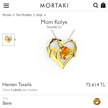
0
»
»
»
Mortakı
Takı Modelleri
Kolye
Mom Kolye
Yorumlar (1)
Hemen Tasarla
75.614 TL
Takınız
3 adımda
hazır olacaktır
TAŞ
Sitrin