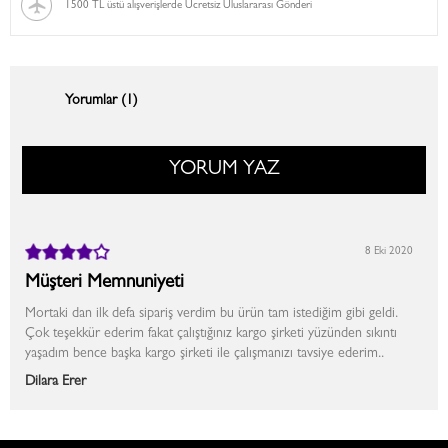
1500 TL üstü alışverişlerde Ücretsiz Uluslararası Gönderi
Yorumlar (1)
YORUM YAZ
8 Eki 2020
Müşteri Memnuniyeti
Mortaki dan ilk defa sipariş verdim bu ürün tam istediğim gibi geldi.
Çok teşekkür ederim fakat çalıştığınız kargo şirketi yüzünden sıkıntı
yaşadım bence başka kargo şirketi ile çalışmanızı tavsiye ederim..
Dilara Erer