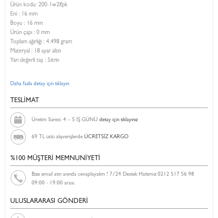
Ürün kodu:
200-1w2lfpk
Eni :
16 mm
Boyu :
16 mm
Ürün çapı : 0 mm
Toplam ağırlığı : 4.498 gram
Materyal : 18 ayar altın
Yarı değerli taş : Sitrin
Daha fazla detay için tıklayın
TESLİMAT
Üretim Süresi: 4 – 5 İŞ GÜNÜ
detay için tıklayınız
69 TL üstü alışverişlerde
ÜCRETSİZ KARGO
%100 MÜŞTERİ MEMNUNİYETİ
Bize email atın anında cevaplayalım ! 7/24 Destek Hattımız 0212 517 56 98
09:00 - 19:00 arası.
ULUSLARARASI GÖNDERİ