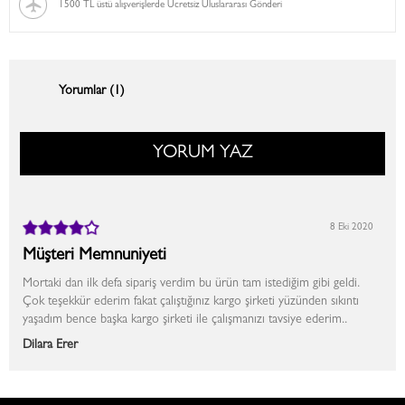
1500 TL üstü alışverişlerde Ücretsiz Uluslararası Gönderi
Yorumlar (1)
YORUM YAZ
8 Eki 2020
Müşteri Memnuniyeti
Mortaki dan ilk defa sipariş verdim bu ürün tam istediğim gibi geldi.
Çok teşekkür ederim fakat çalıştığınız kargo şirketi yüzünden sıkıntı
yaşadım bence başka kargo şirketi ile çalışmanızı tavsiye ederim..
Dilara Erer