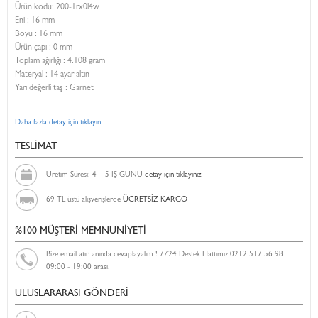
Ürün kodu:
200-1rx0l4w
Eni :
16 mm
Boyu :
16 mm
Ürün çapı : 0 mm
Toplam ağırlığı : 4.108 gram
Materyal : 14 ayar altın
Yarı değerli taş : Garnet
Daha fazla detay için tıklayın
TESLİMAT
Üretim Süresi: 4 – 5 İŞ GÜNÜ
detay için tıklayınız
69 TL üstü alışverişlerde
ÜCRETSİZ KARGO
%100 MÜŞTERİ MEMNUNİYETİ
Bize email atın anında cevaplayalım ! 7/24 Destek Hattımız 0212 517 56 98
09:00 - 19:00 arası.
ULUSLARARASI GÖNDERİ