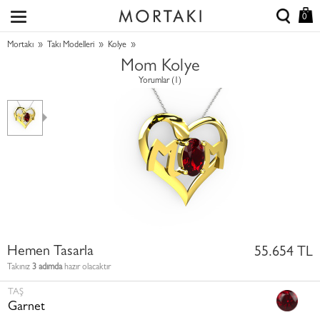
0
»
»
»
Mortakı
Takı Modelleri
Kolye
Mom Kolye
Yorumlar (1)
Hemen Tasarla
55.654 TL
Takınız
3 adımda
hazır olacaktır
TAŞ
Garnet