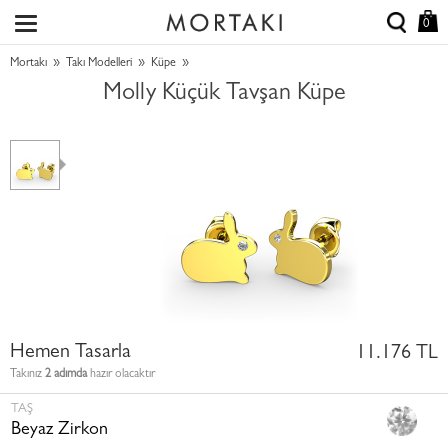
0
»
»
»
Mortakı
Takı Modelleri
Küpe
Molly Küçük Tavşan Küpe
Hemen Tasarla
11.176 TL
Takınız
2 adımda
hazır olacaktır
TAŞ
Beyaz Zirkon