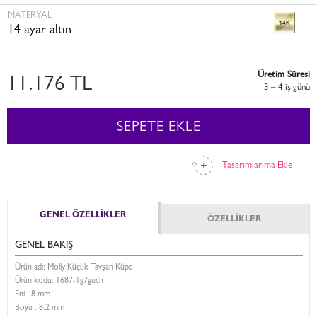
MATERYAL
14 ayar altın
Üretim Süresi
11.176 TL
3 – 4 i̇ş günü
SEPETE EKLE
Tasarımlarıma Ekle
GENEL ÖZELLİKLER
ÖZELLİKLER
GENEL BAKIŞ
Ürün adı: Molly Küçük Tavşan Küpe
Ürün kodu:
1687-1g7guch
Eni :
8 mm
Boyu :
8.2 mm