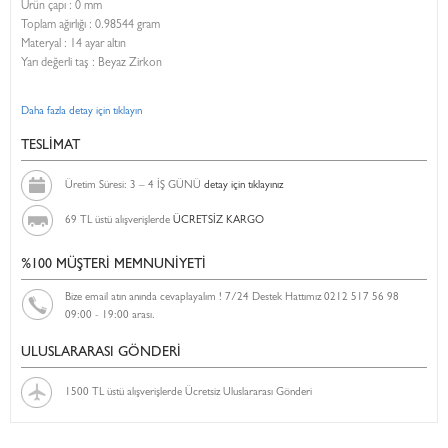
Ürün çapı : 0 mm
Toplam ağırlığı : 0.98544 gram
Materyal : 14 ayar altın
Yarı değerli taş : Beyaz Zirkon
Daha fazla detay için tıklayın
TESLİMAT
Üretim Süresi: 3 – 4 İŞ GÜNÜ
detay için tıklayınız
69 TL üstü alışverişlerde
ÜCRETSİZ KARGO
%100 MÜŞTERİ MEMNUNİYETİ
Bize email atın anında cevaplayalım ! 7/24 Destek Hattımız 0212 517 56 98
09:00 - 19:00 arası.
ULUSLARARASI GÖNDERİ
1500 TL üstü alışverişlerde Ücretsiz Uluslararası Gönderi