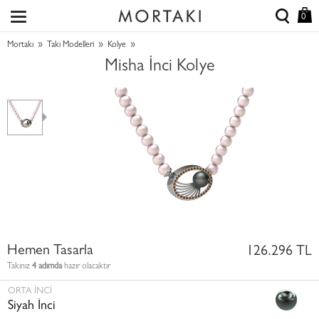
0
»
»
»
Mortakı
Takı Modelleri
Kolye
Misha İnci Kolye
Hemen Tasarla
126.296 TL
Takınız
4 adımda
hazır olacaktır
ORTA İNCI
Siyah İnci