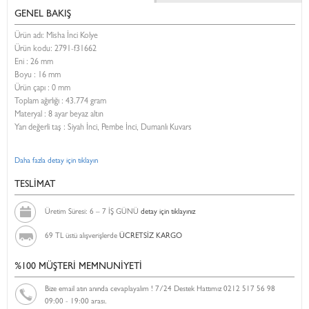
GENEL BAKIŞ
Ürün adı: Misha İnci Kolye
Ürün kodu:
2791-f31662
Eni :
26 mm
Boyu :
16 mm
Ürün çapı : 0 mm
Toplam ağırlığı : 43.774 gram
Materyal : 8 ayar beyaz altın
Yarı değerli taş : Siyah İnci, Pembe İnci, Dumanlı Kuvars
Daha fazla detay için tıklayın
TESLİMAT
Üretim Süresi: 6 – 7 İŞ GÜNÜ
detay için tıklayınız
69 TL üstü alışverişlerde
ÜCRETSİZ KARGO
%100 MÜŞTERİ MEMNUNİYETİ
Bize email atın anında cevaplayalım ! 7/24 Destek Hattımız 0212 517 56 98
09:00 - 19:00 arası.