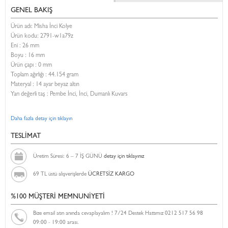
GENEL BAKIŞ
Ürün adı: Misha İnci Kolye
Ürün kodu:
2791-w1a79z
Eni :
26 mm
Boyu :
16 mm
Ürün çapı : 0 mm
Toplam ağırlığı : 44.154 gram
Materyal : 14 ayar beyaz altın
Yarı değerli taş : Pembe İnci, İnci, Dumanlı Kuvars
Daha fazla detay için tıklayın
TESLİMAT
Üretim Süresi: 6 – 7 İŞ GÜNÜ
detay için tıklayınız
69 TL üstü alışverişlerde
ÜCRETSİZ KARGO
%100 MÜŞTERİ MEMNUNİYETİ
Bize email atın anında cevaplayalım ! 7/24 Destek Hattımız 0212 517 56 98
09:00 - 19:00 arası.