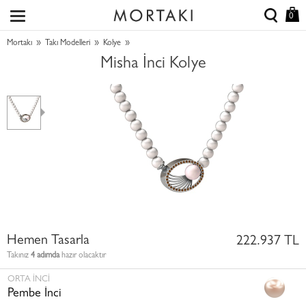
0
»
»
»
Mortakı
Takı Modelleri
Kolye
Misha İnci Kolye
Hemen Tasarla
222.937 TL
Takınız
4 adımda
hazır olacaktır
ORTA İNCI
Pembe İnci