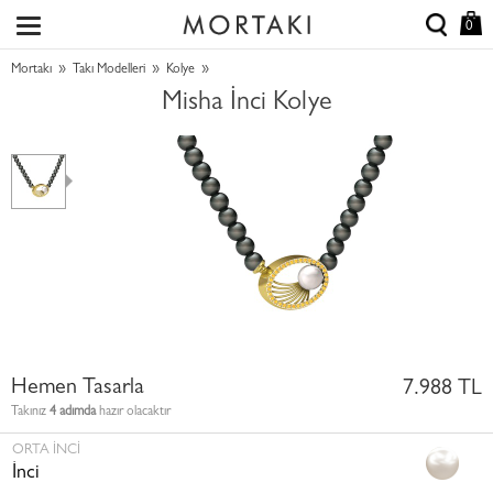
0
»
»
»
Mortakı
Takı Modelleri
Kolye
Misha İnci Kolye
Hemen Tasarla
7.988 TL
Takınız
4 adımda
hazır olacaktır
ORTA İNCI
İnci