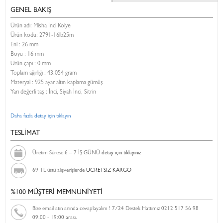
GENEL BAKIŞ
Ürün adı: Misha İnci Kolye
Ürün kodu:
2791-16lb25m
Eni :
26 mm
Boyu :
16 mm
Ürün çapı : 0 mm
Toplam ağırlığı : 43.054 gram
Materyal : 925 ayar altın kaplama gümüş
Yarı değerli taş : İnci, Siyah İnci, Sitrin
Daha fazla detay için tıklayın
TESLİMAT
Üretim Süresi: 6 – 7 İŞ GÜNÜ
detay için tıklayınız
69 TL üstü alışverişlerde
ÜCRETSİZ KARGO
%100 MÜŞTERİ MEMNUNİYETİ
Bize email atın anında cevaplayalım ! 7/24 Destek Hattımız 0212 517 56 98
09:00 - 19:00 arası.