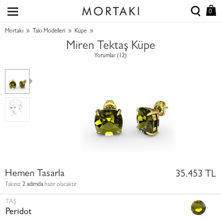
0
»
»
»
Mortakı
Takı Modelleri
Küpe
Miren Tektaş Küpe
Yorumlar (12)
Hemen Tasarla
35.453 TL
Takınız
2 adımda
hazır olacaktır
TAŞ
Peridot