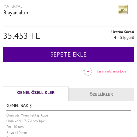
MATERYAL
8 ayar altın
Üretim Süresi
35.453 TL
4 – 5 i̇ş günü
SEPETE EKLE
Tasarımlarıma Ekle
GENEL ÖZELLİKLER
ÖZELLİKLER
GENEL BAKIŞ
Ürün adı: Miren Tektaş Küpe
Ürün kodu:
717-16qx3qw
Eni :
10 mm
Boyu :
10 mm