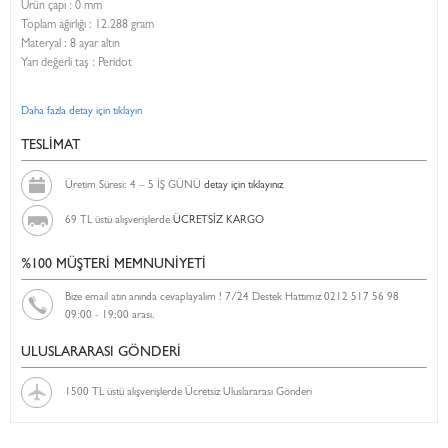
Ürün çapı : 0 mm
Toplam ağırlığı : 12.288 gram
Materyal : 8 ayar altın
Yarı değerli taş : Peridot
Daha fazla detay için tıklayın
TESLİMAT
Üretim Süresi: 4 – 5 İŞ GÜNÜ
detay için tıklayınız
69 TL üstü alışverişlerde
ÜCRETSİZ KARGO
%100 MÜŞTERİ MEMNUNİYETİ
Bize email atın anında cevaplayalım ! 7/24 Destek Hattımız 0212 517 56 98
09:00 - 19:00 arası.
ULUSLARARASI GÖNDERİ
1500 TL üstü alışverişlerde Ücretsiz Uluslararası Gönderi