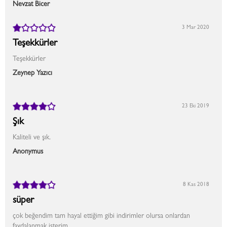
Nevzat Bicer
3 Mar 2020
Teşekkürler
Teşekkürler
Zeynep Yazıcı
23 Eki 2019
Şık
Kaliteli ve şık.
Anonymus
8 Kas 2018
süper
çok beğendim tam hayal ettiğim gibi indirimler olursa onlardan
faydalanmak isterim.