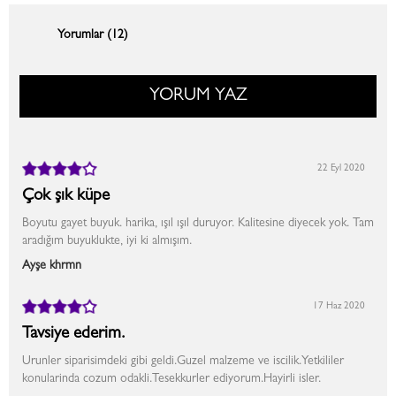
Yorumlar (12)
YORUM YAZ
22 Eyl 2020
Çok şık küpe
Boyutu gayet buyuk. harika, ışıl ışıl duruyor. Kalitesine diyecek yok. Tam
aradığım buyuklukte, iyi ki almışım.
Ayşe khrmn
17 Haz 2020
Tavsiye ederim.
Urunler siparisimdeki gibi geldi.Guzel malzeme ve iscilik.Yetkililer
konularinda cozum odakli.Tesekkurler ediyorum.Hayirli isler.