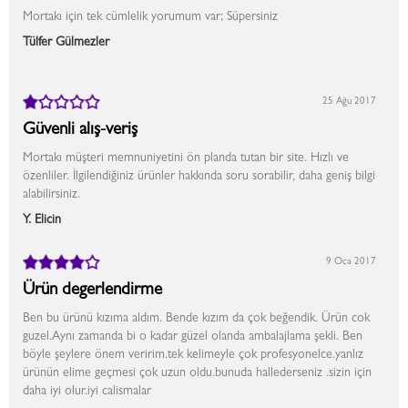
Mortakı için tek cümlelik yorumum var; Süpersiniz
Tülfer Gülmezler
25 Ağu 2017
Güvenli alış-veriş
Mortakı müşteri memnuniyetini ön planda tutan bir site. Hızlı ve
özenliler. İlgilendiğiniz ürünler hakkında soru sorabilir, daha geniş bilgi
alabilirsiniz.
Y. Elicin
9 Oca 2017
Ürün degerlendirme
Ben bu ürünü kızıma aldım. Bende kızım da çok beğendik. Ürün cok
guzel.Aynı zamanda bi o kadar güzel olanda ambalajlama şekli. Ben
böyle şeylere önem veririm.tek kelimeyle çok profesyonelce.yanlız
ürünün elime geçmesi çok uzun oldu.bunuda hallederseniz .sizin için
daha iyi olur.iyi calismalar