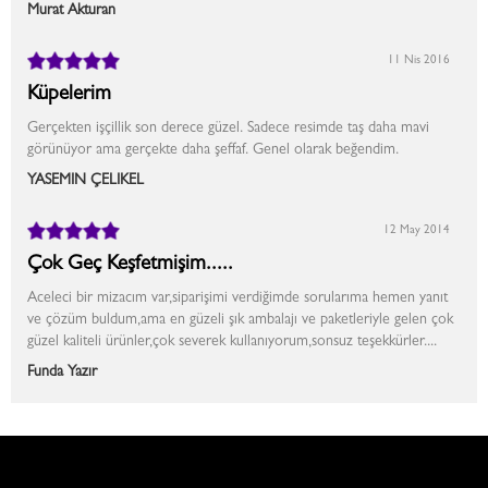
Murat Akturan
11 Nis 2016
Küpelerim
Gerçekten işçillik son derece güzel. Sadece resimde taş daha mavi
görünüyor ama gerçekte daha şeffaf. Genel olarak beğendim.
YASEMİN ÇELİKEL
12 May 2014
Çok Geç Keşfetmişim.....
Aceleci bir mizacım var,siparişimi verdiğimde sorularıma hemen yanıt
ve çözüm buldum,ama en güzeli şık ambalajı ve paketleriyle gelen çok
güzel kaliteli ürünler,çok severek kullanıyorum,sonsuz teşekkürler....
Funda Yazır