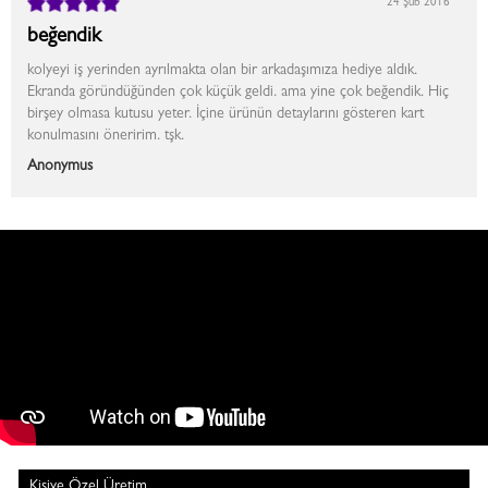
24 Şub 2016
beğendik
kolyeyi iş yerinden ayrılmakta olan bir arkadaşımıza hediye aldık.
Ekranda göründüğünden çok küçük geldi. ama yine çok beğendik. Hiç
birşey olmasa kutusu yeter. İçine ürünün detaylarını gösteren kart
konulmasını öneririm. tşk.
Anonymus
Kişiye Özel Üretim