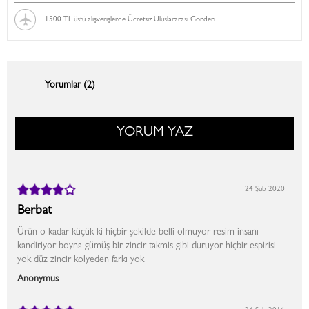
1500 TL üstü alışverişlerde Ücretsiz Uluslararası Gönderi
Yorumlar (2)
YORUM YAZ
24 Şub 2020
Berbat
Ürün o kadar küçük ki hiçbir şekilde belli olmuyor resim insanı
kandiriyor boyna gümüş bir zincir takmis gibi duruyor hiçbir espirisi
yok düz zincir kolyeden farkı yok
Anonymus