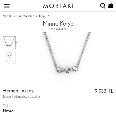
0
»
»
»
Mortakı
Takı Modelleri
Kolye
Minna Kolye
Yorumlar (2)
Hemen Tasarla
9.033 TL
Takınız
4 adımda
hazır olacaktır
TAŞ
Elmas