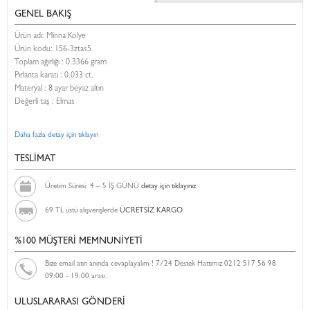
GENEL BAKIŞ
Ürün adı: Minna Kolye
Ürün kodu:
156-3ztas5
Toplam ağırlığı : 0.3366 gram
Pırlanta karatı : 0.033 ct.
Materyal : 8 ayar beyaz altın
Değerli taş : Elmas
Daha fazla detay için tıklayın
TESLİMAT
Üretim Süresi: 4 – 5 İŞ GÜNÜ
detay için tıklayınız
69 TL üstü alışverişlerde
ÜCRETSİZ KARGO
%100 MÜŞTERİ MEMNUNİYETİ
Bize email atın anında cevaplayalım ! 7/24 Destek Hattımız 0212 517 56 98
09:00 - 19:00 arası.
ULUSLARARASI GÖNDERİ