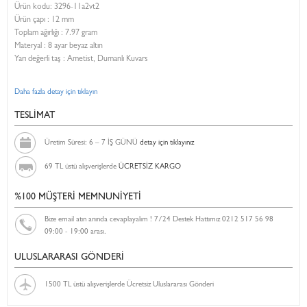
Ürün kodu:
3296-11a2vt2
Ürün çapı : 12 mm
Toplam ağırlığı : 7.97 gram
Materyal : 8 ayar beyaz altın
Yarı değerli taş : Ametist, Dumanlı Kuvars
Daha fazla detay için tıklayın
TESLİMAT
Üretim Süresi: 6 – 7 İŞ GÜNÜ
detay için tıklayınız
69 TL üstü alışverişlerde
ÜCRETSİZ KARGO
%100 MÜŞTERİ MEMNUNİYETİ
Bize email atın anında cevaplayalım ! 7/24 Destek Hattımız 0212 517 56 98
09:00 - 19:00 arası.
ULUSLARARASI GÖNDERİ
1500 TL üstü alışverişlerde Ücretsiz Uluslararası Gönderi