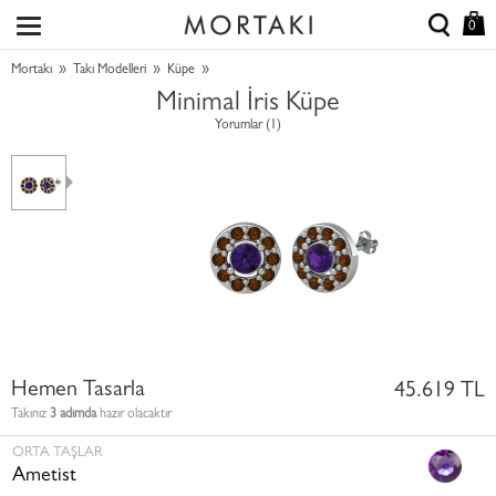
0
»
»
»
Mortakı
Takı Modelleri
Küpe
Minimal İris Küpe
Yorumlar (1)
Hemen Tasarla
45.619 TL
Takınız
3 adımda
hazır olacaktır
ORTA TAŞLAR
Ametist