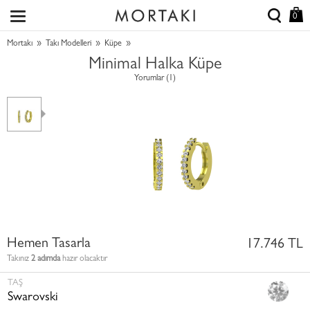
0
»
»
»
Mortakı
Takı Modelleri
Küpe
Minimal Halka Küpe
Yorumlar (1)
Hemen Tasarla
17.746 TL
Takınız
2 adımda
hazır olacaktır
TAŞ
Swarovski