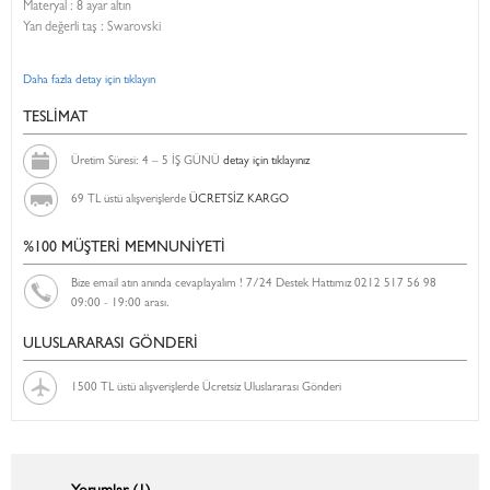
Materyal : 8 ayar altın
Yarı değerli taş : Swarovski
Daha fazla detay için tıklayın
TESLİMAT
Üretim Süresi: 4 – 5 İŞ GÜNÜ
detay için tıklayınız
69 TL üstü alışverişlerde
ÜCRETSİZ KARGO
%100 MÜŞTERİ MEMNUNİYETİ
Bize email atın anında cevaplayalım ! 7/24 Destek Hattımız 0212 517 56 98
09:00 - 19:00 arası.
ULUSLARARASI GÖNDERİ
1500 TL üstü alışverişlerde Ücretsiz Uluslararası Gönderi