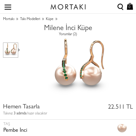
0
»
»
»
Mortakı
Takı Modelleri
Küpe
Milene İnci Küpe
Yorumlar (2)
Hemen Tasarla
22.511 TL
Takınız
3 adımda
hazır olacaktır
TAŞ
Pembe İnci