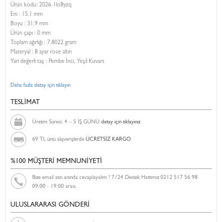
Ürün kodu:
2026-1lo8yzq
Eni :
15.1 mm
Boyu :
31.9 mm
Ürün çapı : 0 mm
Toplam ağırlığı : 7.8022 gram
Materyal : 8 ayar rose altın
Yarı değerli taş : Pembe İnci, Yeşil Kuvars
Daha fazla detay için tıklayın
TESLİMAT
Üretim Süresi: 4 – 5 İŞ GÜNÜ
detay için tıklayınız
69 TL üstü alışverişlerde
ÜCRETSİZ KARGO
%100 MÜŞTERİ MEMNUNİYETİ
Bize email atın anında cevaplayalım ! 7/24 Destek Hattımız 0212 517 56 98
09:00 - 19:00 arası.
ULUSLARARASI GÖNDERİ