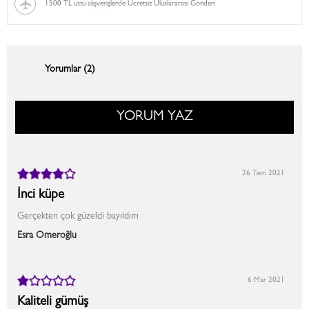
1500 TL üstü alışverişlerde Ücretsiz Uluslararası Gönderi
Yorumlar (2)
YORUM YAZ
26 Tem 2021
İnci küpe
Gerçekten çok güzeldi bayıldım
Esra Ömeroğlu
6 Mar 2021
Kaliteli gümüş