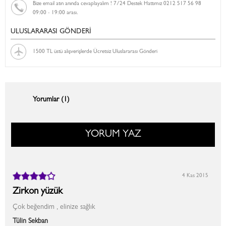
Bize email atın anında cevaplayalım ! 7/24 Destek Hattımız 0212 517 56 98
09:00 - 19:00 arası.
ULUSLARARASI GÖNDERİ
1500 TL üstü alışverişlerde Ücretsiz Uluslararası Gönderi
Yorumlar (1)
YORUM YAZ
4 Kas 2015
Zirkon yüzük
Çok beğendim , elinize sağlık
Tülin Sekban