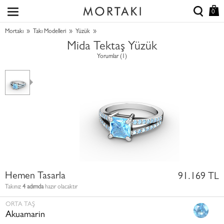
0
»
»
»
Mortakı
Takı Modelleri
Yüzük
Mida Tektaş Yüzük
Yorumlar (1)
Hemen Tasarla
91.169 TL
Takınız
4 adımda
hazır olacaktır
ORTA TAŞ
Akuamarin