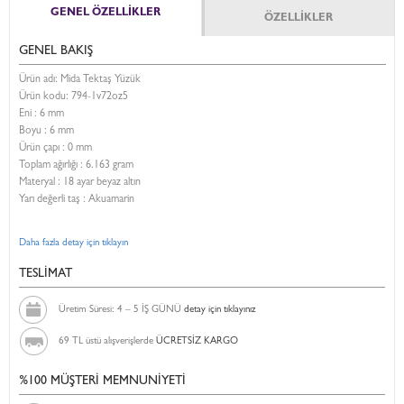
GENEL ÖZELLİKLER
ÖZELLİKLER
GENEL BAKIŞ
Ürün adı: Mida Tektaş Yüzük
Ürün kodu:
794-1v72oz5
Eni :
6 mm
Boyu :
6 mm
Ürün çapı : 0 mm
Toplam ağırlığı : 6.163 gram
Materyal : 18 ayar beyaz altın
Yarı değerli taş : Akuamarin
Daha fazla detay için tıklayın
TESLİMAT
Üretim Süresi: 4 – 5 İŞ GÜNÜ
detay için tıklayınız
69 TL üstü alışverişlerde
ÜCRETSİZ KARGO
%100 MÜŞTERİ MEMNUNİYETİ