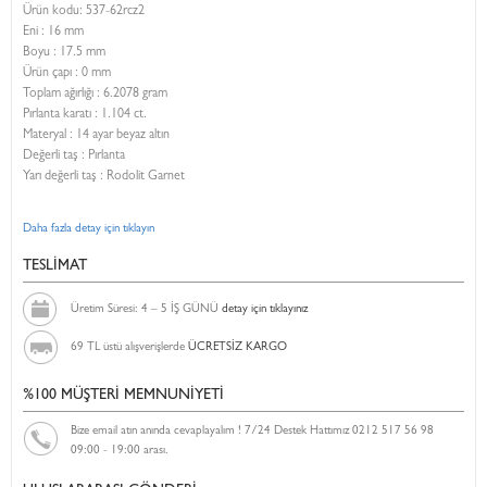
Ürün kodu:
537-62rcz2
Eni :
16 mm
Boyu :
17.5 mm
Ürün çapı : 0 mm
Toplam ağırlığı : 6.2078 gram
Pırlanta karatı : 1.104 ct.
Materyal : 14 ayar beyaz altın
Değerli taş : Pırlanta
Yarı değerli taş : Rodolit Garnet
Daha fazla detay için tıklayın
TESLİMAT
Üretim Süresi: 4 – 5 İŞ GÜNÜ
detay için tıklayınız
69 TL üstü alışverişlerde
ÜCRETSİZ KARGO
%100 MÜŞTERİ MEMNUNİYETİ
Bize email atın anında cevaplayalım ! 7/24 Destek Hattımız 0212 517 56 98
09:00 - 19:00 arası.