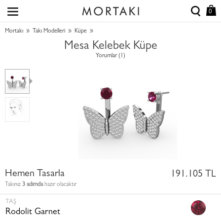
0
»
»
»
Mortakı
Takı Modelleri
Küpe
Mesa Kelebek Küpe
Yorumlar (1)
Hemen Tasarla
191.105 TL
Takınız
3 adımda
hazır olacaktır
TAŞ
Rodolit Garnet