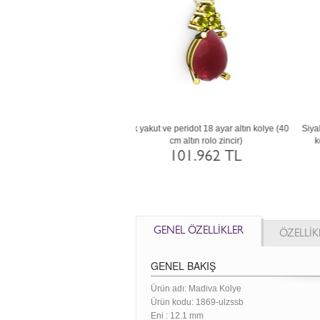
 kuvars ve pembe kuvars 8 ayar
Dumanlı kuvars ve pembe kuvars 18 ayar
L
lye (40 cm rose altın rolo zincir)
altın kolye (40 cm altın rolo zincir)
46.651 TL
102.465 TL
GENEL ÖZELLİKLER
ÖZELLİK
GENEL BAKIŞ
Ürün adı: Madiva Kolye
Ürün kodu:
1869-ulzssb
Eni :
12.1 mm