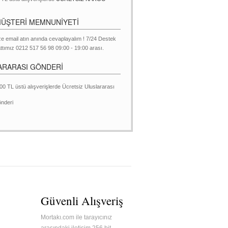
MÜŞTERİ MEMNUNİYETİ
ze email atın anında cevaplayalım ! 7/24 Destek
ttımız 0212 517 56 98 09:00 - 19:00 arası.
ARARASI GÖNDERİ
00 TL üstü alışverişlerde Ücretsiz Uluslararası
nderi
Güvenli Alışveriş
Mortakı.com ile tarayıcınız