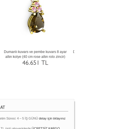
ın
Kök yakut 14 ayar rose altın kolye (40 cm
Kök yakut 18 ayar altın kolye (4
beyaz altın rolo zincir)
altın rolo zincir)
74.179 TL
106.284 TL
MAT
etim Süresi: 4 – 5 İŞ GÜNÜ
detay için tıklayınız
 TL üstü alışverişlerde
ÜCRETSİZ KARGO