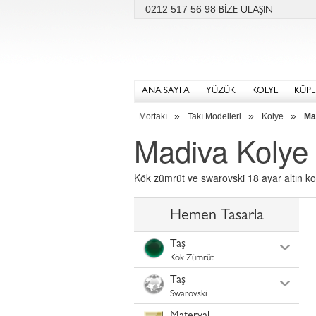
0212 517 56 98
BİZE ULAŞIN
ANA SAYFA
YÜZÜK
KOLYE
KÜPE
»
»
»
Mortakı
Takı Modelleri
Kolye
Ma
Madiva Kolye
Kök zümrüt ve swarovski 18 ayar altın kol
Hemen Tasarla
Taş
Kök Zümrüt
Taş
Swarovski