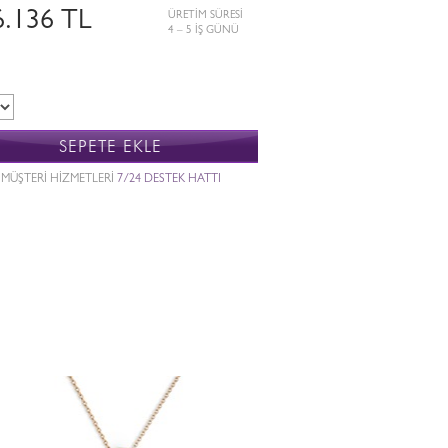
6.136 TL
ÜRETİM SÜRESİ
4 – 5 İŞ GÜNÜ
SEPETE EKLE
MÜŞTERİ HİZMETLERİ
7/24 DESTEK HATTI