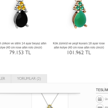
ab safir ve garnet 14 ayar altın kolye (40
Beyaz zirkon ve kök zümrüt 14 ayar alt
cm beyaz altın rolo zincir)
kolye (40 cm altın rolo zincir)
70.582 TL
79.211 TL
LER
YORUMLAR (2)
TESLİ
Ür
69