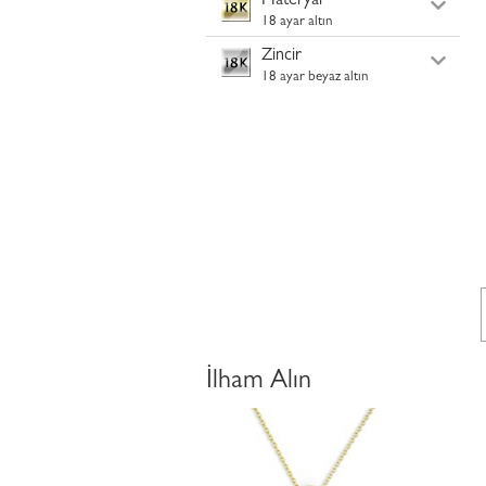
Materyal
18 ayar altın
Zincir
18 ayar beyaz altın
İlham Alın