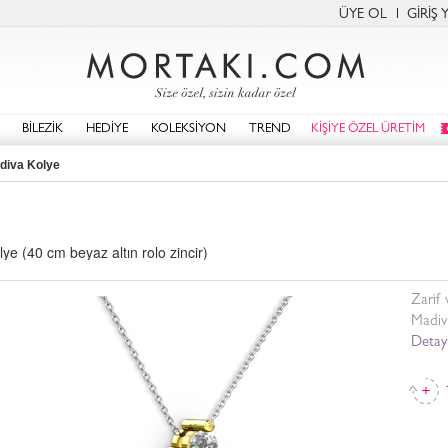
ÜYE OL
GİRİŞ 
BİLEZİK
HEDİYE
KOLEKSİYON
TREND
KİŞİYE ÖZEL ÜRETİM
diva Kolye
ye (40 cm beyaz altın rolo zincir)
Zarif 
Madiva
Detayl