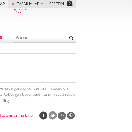
0
YAP
TASARIMLARIM
SEPETİM
0
ve sade görünümünüze ışıltı katacak olan
 Kolye, gün boyu kendinizi iyi hissettirecek.
ı Bilgi
Tasarımlarıma Ekle