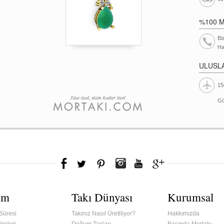
%100 
Bi
Ha
ULUSL
15
Gö
ım
Takı Dünyası
Kurumsal
Süresi
Takınız Nasıl Üretiliyor?
Hakkımızda