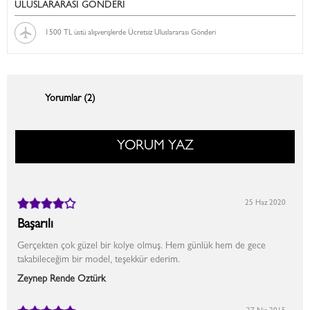
ULUSLARARASI GÖNDERİ
1500 TL üstü alışverişlerde Ücretsiz Uluslararası Gönderi
Yorumlar (2)
YORUM YAZ
25 Haz 2020
Başarılı
Gerçekten çok güzel bir kolye olmuş. Hem günlük hem de gece
takabileceğim bir model, teşekkür ederim.
Zeynep Rende Öztürk