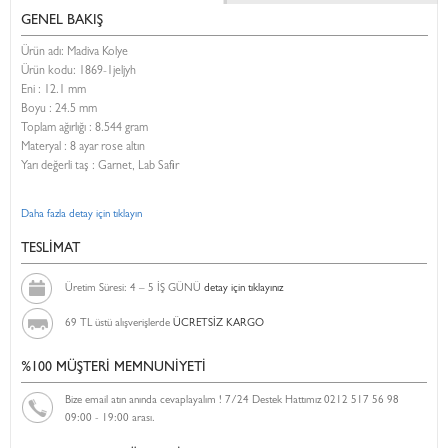
GENEL BAKIŞ
Ürün adı: Madiva Kolye
Ürün kodu:
1869-1jeljyh
Eni :
12.1 mm
Boyu :
24.5 mm
Toplam ağırlığı : 8.544 gram
Materyal : 8 ayar rose altın
Yarı değerli taş : Garnet, Lab Safir
Daha fazla detay için tıklayın
TESLİMAT
Üretim Süresi: 4 – 5 İŞ GÜNÜ
detay için tıklayınız
69 TL üstü alışverişlerde
ÜCRETSİZ KARGO
%100 MÜŞTERİ MEMNUNİYETİ
Bize email atın anında cevaplayalım ! 7/24 Destek Hattımız 0212 517 56 98
09:00 - 19:00 arası.