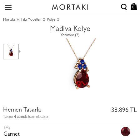
0
»
»
»
Mortakı
Takı Modelleri
Kolye
Madiva Kolye
Yorumlar (2)
Hemen Tasarla
38.896 TL
Takınız
4 adımda
hazır olacaktır
TAŞ
Garnet